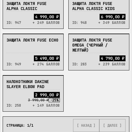
ЗАЩИТА ЛОКТЯ FUSE
ЗАЩИТА ЛОКТЯ FUSE
НЕТ
НЕТ
ALPHA CLASSIC
ALPHA CLASSIC KIDS
4 990,00 ₽
6 990,00 ₽
ID:
947
+ 249 БАЛЛОВ
ID:
948
+ 349 БАЛЛОВ
ЗАЩИТА ЛОКТЯ FUSE ECHO
ЗАЩИТА ЛОКТЯ FUSE
НЕТ
НЕТ
OMEGA (ЧЕРНЫЙ /
ЖЕЛТЫЙ)
5 490,00 ₽
4 790,00 ₽
ID:
949
+ 274 БАЛЛОВ
ID:
283
+ 239 БАЛЛОВ
НАЛОКОТНИКИ DAKINE
НЕТ
SLAYER ELBOW PAD
2
9
9
0
,
0
0
₽
3 990,00 ₽
-
25
%
ID:
258
+ 149 БАЛЛОВ
СТРАНИЦА:
1
/
1
[ НАЗАД ]
[ ДАЛЕЕ ]