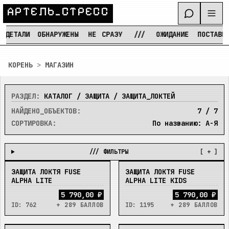
А
Р
Т
Е
Л
Ь
_
С
Т
Р
Е
С
С
ДЕТАЛИ
ОБНАРУЖЕНЫ
НЕ
СРАЗУ
///
ОЖИДАНИЕ
ПОСТАВКИ
Перейти к содержимому
КОРЕНЬ
>
МАГАЗИН
РАЗДЕЛ:
КАТАЛОГ / ЗАЩИТА / ЗАЩИТА_ЛОКТЕЙ
НАЙДЕНО_ОБЪЕКТОВ:
7
/
7
СОРТИРОВКА:
По названию: А-Я
/// ФИЛЬТРЫ
[ + ]
ЗАЩИТА ЛОКТЯ FUSE
ЗАЩИТА ЛОКТЯ FUSE
В_НАЛИЧИИ
В_НАЛИЧИИ
ALPHA LITE
ALPHA LITE KIDS
5 790,00 ₽
5 790,00 ₽
ID:
762
+ 289 БАЛЛОВ
ID:
1195
+ 289 БАЛЛОВ