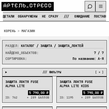
А
Р
Т
Е
Л
Ь
_
С
Т
Р
Е
С
С
ДЕТАЛИ
ОБНАРУЖЕНЫ
НЕ
СРАЗУ
///
ОЖИДАНИЕ
ПОСТАВКИ
Перейти к содержимому
КОРЕНЬ
>
МАГАЗИН
РАЗДЕЛ:
КАТАЛОГ / ЗАЩИТА / ЗАЩИТА_ЛОКТЕЙ
НАЙДЕНО_ОБЪЕКТОВ:
7
/
7
СОРТИРОВКА:
По названию: А-Я
/// ФИЛЬТРЫ
[ + ]
ЗАЩИТА ЛОКТЯ FUSE
ЗАЩИТА ЛОКТЯ FUSE
В_НАЛИЧИИ
В_НАЛИЧИИ
ALPHA LITE
ALPHA LITE KIDS
5 790,00 ₽
5 790,00 ₽
ID:
762
+ 289 БАЛЛОВ
ID:
1195
+ 289 БАЛЛОВ