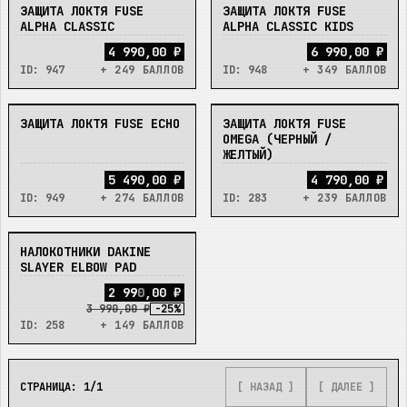
ЗАЩИТА ЛОКТЯ FUSE
ЗАЩИТА ЛОКТЯ FUSE
НЕТ
НЕТ
ALPHA CLASSIC
ALPHA CLASSIC KIDS
4 990,00 ₽
6 990,00 ₽
ID:
947
+ 249 БАЛЛОВ
ID:
948
+ 349 БАЛЛОВ
ЗАЩИТА ЛОКТЯ FUSE ECHO
ЗАЩИТА ЛОКТЯ FUSE
НЕТ
НЕТ
OMEGA (ЧЕРНЫЙ /
ЖЕЛТЫЙ)
5 490,00 ₽
4 790,00 ₽
ID:
949
+ 274 БАЛЛОВ
ID:
283
+ 239 БАЛЛОВ
НАЛОКОТНИКИ DAKINE
НЕТ
SLAYER ELBOW PAD
2
9
9
0
,
0
0
₽
3 990,00 ₽
-
25
%
ID:
258
+ 149 БАЛЛОВ
СТРАНИЦА:
1
/
1
[ НАЗАД ]
[ ДАЛЕЕ ]