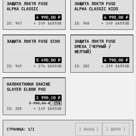
ЗАЩИТА ЛОКТЯ FUSE
ЗАЩИТА ЛОКТЯ FUSE
НЕТ
НЕТ
ALPHA CLASSIC
ALPHA CLASSIC KIDS
4 990,00 ₽
6 990,00 ₽
ID:
947
+ 249 БАЛЛОВ
ID:
948
+ 349 БАЛЛОВ
ЗАЩИТА ЛОКТЯ FUSE ECHO
ЗАЩИТА ЛОКТЯ FUSE
НЕТ
НЕТ
OMEGA (ЧЕРНЫЙ /
ЖЕЛТЫЙ)
5 490,00 ₽
4 790,00 ₽
ID:
949
+ 274 БАЛЛОВ
ID:
283
+ 239 БАЛЛОВ
НАЛОКОТНИКИ DAKINE
НЕТ
SLAYER ELBOW PAD
2
9
9
0
,
0
0
₽
3 990,00 ₽
-
25
%
ID:
258
+ 149 БАЛЛОВ
СТРАНИЦА:
1
/
1
[ НАЗАД ]
[ ДАЛЕЕ ]