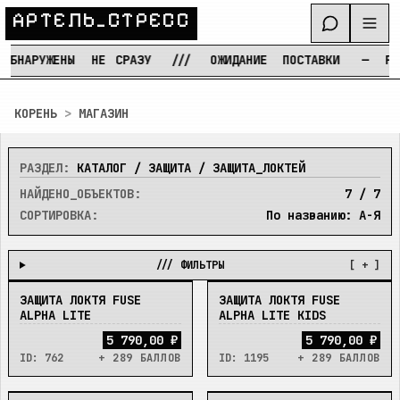
А
Р
Т
Е
Л
Ь
_
С
Т
Р
Е
С
С
ОБНАРУЖЕНЫ
НЕ
СРАЗУ
///
ОЖИДАНИЕ
ПОСТАВКИ
—
РЕЖ
Перейти к содержимому
КОРЕНЬ
>
МАГАЗИН
РАЗДЕЛ:
КАТАЛОГ / ЗАЩИТА / ЗАЩИТА_ЛОКТЕЙ
НАЙДЕНО_ОБЪЕКТОВ:
7
/
7
СОРТИРОВКА:
По названию: А-Я
/// ФИЛЬТРЫ
[ + ]
ЗАЩИТА ЛОКТЯ FUSE
ЗАЩИТА ЛОКТЯ FUSE
В_НАЛИЧИИ
В_НАЛИЧИИ
ALPHA LITE
ALPHA LITE KIDS
5 790,00 ₽
5 790,00 ₽
ID:
762
+ 289 БАЛЛОВ
ID:
1195
+ 289 БАЛЛОВ