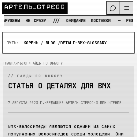
А
Р
Т
Е
Л
Ь
_
С
Т
Р
Е
С
С
ЖЕНЫ
НЕ
СРАЗУ
///
ОЖИДАНИЕ
ПОСТАВКИ
—
РЕЖИМ
ТЕ
Перейти к содержимому
ПУТЬ:
КОРЕНЬ
/
BLOG
/
DETALI-BMX-GLOSSARY
ГЛАВНАЯ
›
БЛОГ
›
ГАЙДЫ ПО ВЫБОРУ
//
ГАЙДЫ ПО ВЫБОРУ
СТАТЬЯ О ДЕТАЛЯХ ДЛЯ BMX
7 АВГУСТА 2023 Г.
·
РЕДАКЦИЯ АРТЕЛЬ СТРЕСС
·
3
МИН ЧТЕНИЯ
BMX-велосипеды являются одними из самых
популярных велосипедов среди молодежи. Они