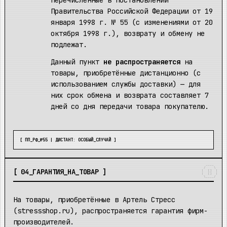
перечисленные в Постановлении
Правительства Российской Федерации от 19
января 1998 г. № 55 (с изменениями от 20
октября 1998 г.), возврату и обмену не
подлежат.
Данный пункт
не распространяется
на
товары, приобретённые дистанционно (с
использованием службы доставки) — для
них срок обмена и возврата составляет 7
дней со дня передачи товара покупателю.
[ ПП_РФ_№55 | ДИСТАНТ: ОСОБЫЙ_СЛУЧАЙ ]
  ____  

 /    \ 

[ 04_ГАРАНТИЯ_НА_ТОВАР ]
|  []  |

|  []  |

 \____/ 
На товары, приобретённые в Артель Стресс
(stressshop.ru), распространяется гарантия фирм-
производителей.