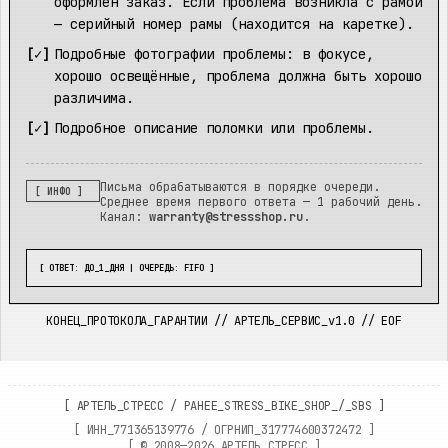
оформлен заказ. Если проблема возникла с рамой
— серийный номер рамы (находится на каретке).
Подробные фотографии проблемы: в фокусе,
хорошо освещённые, проблема должна быть хорошо
различима.
Подробное описание поломки или проблемы.
Письма обрабатываются в порядке очереди.
[ ИНФО ]
Среднее время первого ответа — 1 рабочий день.
Канал:
warranty@stressshop.ru
.
[ ОТВЕТ: ДО_1_ДНЯ | ОЧЕРЕДЬ: FIFO ]
КОНЕЦ_ПРОТОКОЛА_ГАРАНТИИ // АРТЕЛЬ_СЕРВИС_v1.0 // EOF
[
АРТЕЛЬ_СТРЕСС
/
РАНЕЕ_STRESS_BIKE_SHOP_/_SBS
]
[ ИНН_
771365139776
/ ОГРНИП_
317774600372472
]
[ ©
2008—2026
АРТЕЛЬ_СТРЕСС ]