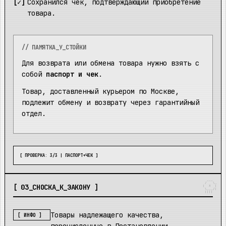
Сохранился чек, подтверждающий приобретение
товара.
// ПАМЯТКА_У_СТОЙКИ
Для возврата или обмена товара нужно взять с
собой
паспорт и чек
.
Товар, доставленный курьером по Москве,
подлежит обмену и возврату через гарантийный
отдел.
[ ПРОВЕРКА: 3/3 | ПАСПОРТ+ЧЕК ]
  ___  

 /   \_

[
03
_
СНОСКА_К_ЗАКОНУ
]
|  X  |

 \___/|

 |||| 
Товары надлежащего качества,
[ ИНФО ]