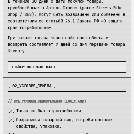
В течение
30 дней
с даты покупки товары,
приобретённые в Артель Стресс (ранее Stress Bike
Shop / SBS), могут быть возвращены или обменены в
соответствии со статьёй 26.1 Закона РФ «О защите
прав потребителей».
При заказе товара через сайт срок обмена и
возврата составляет
7 дней
со дня передачи товара
Клиенту.
[ ТАЙМЕР: ДНИ | АКЦИИ: ИСКЛ ]
 ____ 

|----|

[ 02_УСЛОВИЯ_ПРИЁМА ]
|====|

|----|

 \__/ 
// ВСЕ_УСЛОВИЯ_ОДНОВРЕМЕННО (LOGIC_AND)
Товар не был в употреблении.
Сохранился товарный вид, потребительские
свойства, упаковка.