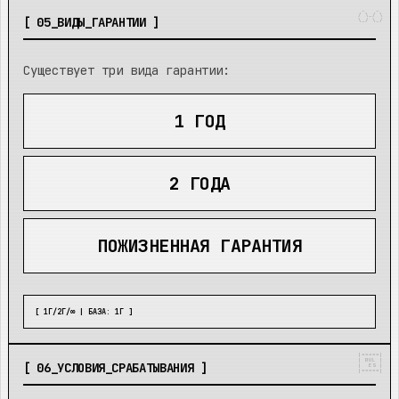
 _   _ 

/ \_/ \

[
05
_
ВИДЫ_ГАРАНТИИ
]
\_/ \_/
Существует три вида гарантии:
1 ГОД
2 ГОДА
ПОЖИЗНЕННАЯ ГАРАНТИЯ
[ 1Г/2Г/∞ | БАЗА: 1Г ]
|=====|

| RUL |

[
06
_
УСЛОВИЯ_СРАБАТЫВАНИЯ
]
|  ES |

|=====|