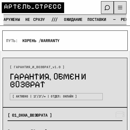
А
Р
Т
Е
Л
Ь
_
С
Т
Р
Е
С
С
ЖЕНЫ
НЕ
СРАЗУ
///
ОЖИДАНИЕ
ПОСТАВКИ
—
РЕЖИМ
ТЕ
Перейти к содержимому
ПУТЬ:
КОРЕНЬ
/
WARRANTY
[ ГАРАНТИЯ_И_ВОЗВРАТ_v1.0 ]
ГАРАНТИЯ, ОБМЕН И
ВОЗВРАТ
[ АКТИВНО | 1Г/2Г/∞ | ОТДЕЛ: ОНЛАЙН ]
 ______ 

/_____/|

[
01
_
ОКНА_ВОЗВРАТА
]
|     ||

|     |/

------ 