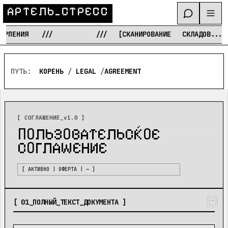
А
Р
Т
Е
Л
Ь
_
С
Т
Р
Е
С
С
ЕРПЕНИЯ
///
///
[СКАНИРОВАНИЕ
СКЛАДОВ...]
Перейти к содержимому
ПУТЬ:
КОРЕНЬ
/
LEGAL
/
AGREEMENT
[ СОГЛАШЕНИЕ_v1.0 ]
ПОЛЬЗОВАТЕЛЬСКОЕ
СОГЛАШЕНИЕ
[ АКТИВНО | ОФЕРТА | — ]
 ____ 

|/--\|

[
01
_
ПОЛНЫЙ_ТЕКСТ_ДОКУМЕНТА
]
||==||

|\__/|

------