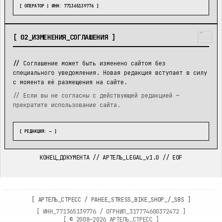
[ ОПЕРАТОР | ИНН: 771365139776 ]
 ______ 

|##    |

[
02
_
ИЗМЕНЕНИЯ_СОГЛАШЕНИЯ
]
|------|

|------|

|______|
//
Соглашение может быть изменено сайтом без
специального уведомления. Новая редакция вступает в силу
с момента её размещения на сайте.
// Если вы не согласны с действующей редакцией —
прекратите использование сайта.
[ РЕДАКЦИЯ: — ]
КОНЕЦ_ДОКУМЕНТА // АРТЕЛЬ_LEGAL_v1.0 // EOF
[
АРТЕЛЬ_СТРЕСС
/
РАНЕЕ_STRESS_BIKE_SHOP_/_SBS
]
[ ИНН_
771365139776
/ ОГРНИП_
317774600372472
]
[ ©
2008—2026
АРТЕЛЬ_СТРЕСС ]