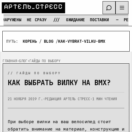
А
Р
Т
Е
Л
Ь
_
С
Т
Р
Е
С
С
АРУЖЕНЫ
НЕ
СРАЗУ
///
ОЖИДАНИЕ
ПОСТАВКИ
—
РЕЖИМ
Перейти к содержимому
ПУТЬ:
КОРЕНЬ
/
BLOG
/
KAK-VYBRAT-VILKU-BMX
ГЛАВНАЯ
›
БЛОГ
›
ГАЙДЫ ПО ВЫБОРУ
//
ГАЙДЫ ПО ВЫБОРУ
КАК ВЫБРАТЬ ВИЛКУ НА BMX?
21 НОЯБРЯ 2019 Г.
·
РЕДАКЦИЯ АРТЕЛЬ СТРЕСС
·
1
МИН ЧТЕНИЯ
При выборе вилки на ваш велосипед стоит
обратить внимание на материал, конструкцию и