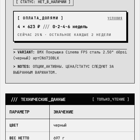
[ СТАТУС:
НЕТ_В_НАЛИЧИИ
]
[ ОПЛАТА_ДОЛЯМИ ]
УСЛОВИЯ
4 ×
623 ₽
///
0-2-4-6 недель
СЕЙЧАС 25% · ОСТАЛЬНОЕ КАЖДЫЕ 2 НЕДЕЛИ
> VARIANT:
BMX Покрышка Cinema FPS сталь 2.50" 60psi
(черный) артCN6710BLK
> NOTES:
ОПЦИИ_АКТИВНЫ. ЦЕНА/СТАТУС СЛЕДУЮТ ЗА
ВЫБРАННЫМ ВАРИАНТОМ.
/// ТЕХНИЧЕСКИЕ_ДАННЫЕ
[ ТОЛЬКО_ЧТЕНИЕ ]
ПАРАМЕТР
ЗНАЧЕНИЕ
ЦВЕТ
черный
ВЕС НЕТТО
697 г