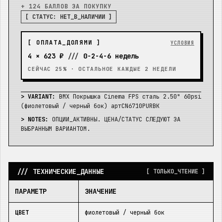
+ 124 БАЛЛОВ
ЗА ПОКУПКУ
[ СТАТУС:
НЕТ_В_НАЛИЧИИ
]
[ ОПЛАТА_ДОЛЯМИ ]
УСЛОВИЯ
4 ×
623 ₽
///
0-2-4-6 недель
СЕЙЧАС 25% · ОСТАЛЬНОЕ КАЖДЫЕ 2 НЕДЕЛИ
> VARIANT:
BMX Покрышка Cinema FPS сталь 2.50" 60psi
(фиолетовый / черный бок) артCN6710PURBK
> NOTES:
ОПЦИИ_АКТИВНЫ. ЦЕНА/СТАТУС СЛЕДУЮТ ЗА
ВЫБРАННЫМ ВАРИАНТОМ.
/// ТЕХНИЧЕСКИЕ_ДАННЫЕ
[ ТОЛЬКО_ЧТЕНИЕ ]
ПАРАМЕТР
ЗНАЧЕНИЕ
ЦВЕТ
фиолетовый / черный бок