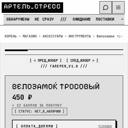
А
Р
Т
Е
Л
Ь
_
С
Т
Р
Е
С
С
ОБНАРУЖЕНЫ
НЕ
СРАЗУ
///
ОЖИДАНИЕ
ПОСТАВКИ
—
РЕ
Перейти к содержимому
КОРЕНЬ
>
МАГАЗИН
>
АКСЕССУАРЫ
>
ИНСТРУМЕНТЫ
>
Велозамок тросо
IMG_
01
/
01
[ УВЕЛИЧЕНИЕ: ВКЛ ]
[ < ПРЕД_ИЗОБР ]
[ СЛЕД_ИЗОБР > ]
/// ГАЛЕРЕЯ_V1.0 ///
В
Е
Л
O
З
А
М
O
К
Т
Р
O
С
O
В
Ы
Й
450 ₽
+ 22 БАЛЛОВ
ЗА ПОКУПКУ
[ СТАТУС:
НЕТ_В_НАЛИЧИИ
]
[ ОПЛАТА_ДОЛЯМИ ]
УСЛОВИЯ