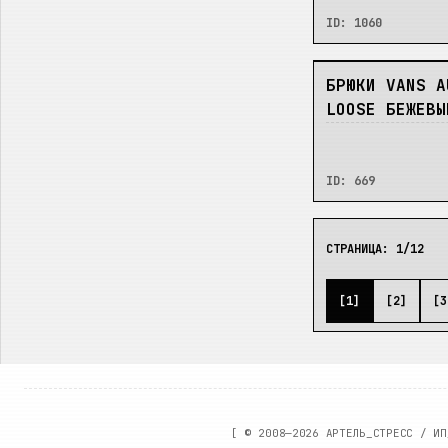
ID:
1060
В_НАЛИЧИИ
БРЮКИ VANS A
LOOSE БЕЖЕВЫ
ID:
669
СТРАНИЦА:
1
/
12
[
1
]
[
2
]
[
3
[ ©
2008—2026
АРТЕЛЬ_СТРЕСС / ИП