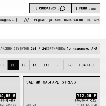
[ СВЯЗАТЬСЯ ]
[ МЕНЮ ]
]
///
РЕДКИЕ
ДЕТАЛИ
ОБНАРУЖЕНЫ
НЕ
СРАЗУ
///
ОЖ
НАЙДЕНО_ОБЪЕКТОВ:
268
/
24
СОРТИРОВКА:
По названию: А-Я
Д ]
[
1
]
[
2
]
[
3
]
[
4
]
...
[
12
]
[ ДАЛЕЕ ]
В_НАЛИЧИИ
,
ЗАДНИЙ ХАБГАРД STRESS
5
4
,
0
0
₽
7
1
2
,
0
0
₽
,00 ₽
-
40
%
890,00 ₽
-
20
%
52 БАЛЛОВ
ID:
23
+ 35 БАЛЛОВ