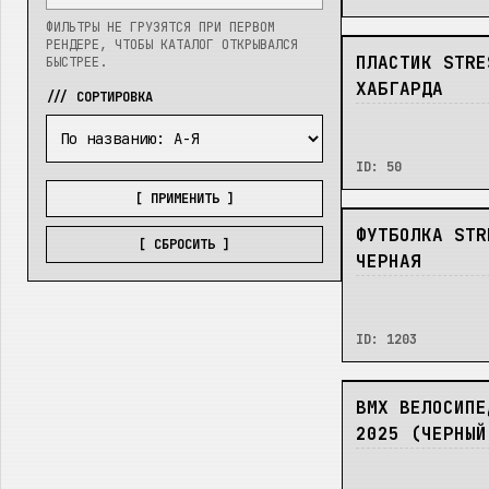
ФИЛЬТРЫ НЕ ГРУЗЯТСЯ ПРИ ПЕРВОМ
РЕНДЕРЕ, ЧТОБЫ КАТАЛОГ ОТКРЫВАЛСЯ
В_НАЛИЧИИ
ПЛАСТИК STRE
БЫСТРЕЕ.
ХАБГАРДА
/// СОРТИРОВКА
ID:
50
[ ПРИМЕНИТЬ ]
В_НАЛИЧИИ
ФУТБОЛКА STR
[ СБРОСИТЬ ]
ЧЕРНАЯ
ID:
1203
В_НАЛИЧИИ
BMX ВЕЛОСИПЕ
2025 (ЧЕРНЫЙ