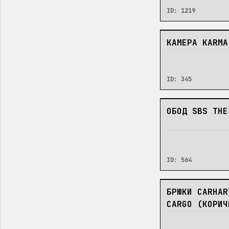
ID:
1219
В_НАЛИЧИИ
КАМЕРА KARMA
ID:
345
В_НАЛИЧИИ
ОБОД SBS THE
ID:
564
В_НАЛИЧИИ
БРЮКИ CARHAR
CARGO (КОРИЧ