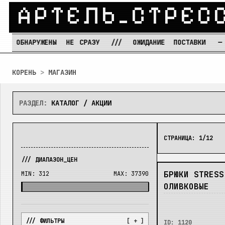
А
Р
Т
Е
Л
Ь
_
С
Т
Р
Е
С
РУЖЕНЫ
НЕ
СРАЗУ
///
ОЖИДАНИЕ
ПОСТАВКИ
—
РЕЖИМ
Перейти к содержимому
КОРЕНЬ
>
МАГАЗИН
РАЗДЕЛ:
КАТАЛОГ / АКЦИИ
СТРАНИЦА:
1
/
12
/// ДИАПАЗОН_ЦЕН
В_НАЛИЧИИ
БРЮКИ STRESS
MIN:
312
MAX:
37390
ОЛИВКОВЫЕ
/// ФИЛЬТРЫ
[ + ]
ID:
1120