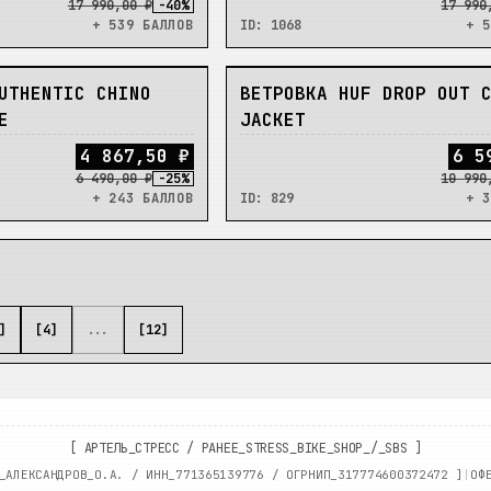
17 990,00 ₽
-
40
%
17 990
+ 539 БАЛЛОВ
ID:
1068
+ 5
В_НАЛИЧИИ
UTHENTIC CHINO
ВЕТРОВКА HUF DROP OUT 
Е
JACKET
4
8
6
7
,
5
0
₽
6
5
6 490,00 ₽
-
25
%
10 990
+ 243 БАЛЛОВ
ID:
829
+ 3
]
[
4
]
...
[
12
]
[
АРТЕЛЬ_СТРЕСС
/
РАНЕЕ_STRESS_BIKE_SHOP_/_SBS
]
_АЛЕКСАНДРОВ_О.А. / ИНН_
771365139776
/ ОГРНИП_
317774600372472
]
|
ОФ