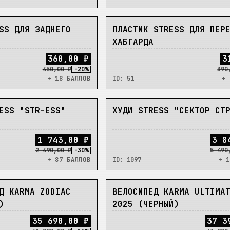
В_НАЛИЧИИ
SS ДЛЯ ЗАДНЕГО
ПЛАСТИК STRESS ДЛЯ ПЕР
ХАБГАРДА
3
6
0
,
0
0
₽
3
450,00 ₽
-
20
%
390
+ 18 БАЛЛОВ
ID:
51
+ 
В_НАЛИЧИИ
ESS "STR-ESS"
ХУДИ STRESS "СЕКТОР СТ
1
7
4
3
,
0
0
₽
3
8
2 490,00 ₽
-
30
%
5 490
+ 87 БАЛЛОВ
ID:
1097
+ 1
В_НАЛИЧИИ
Д KARMA ZODIAC
ВЕЛОСИПЕД KARMA ULTIMA
)
2025 (ЧЕРНЫЙ)
3
5
6
9
0
,
0
0
₽
3
7
3