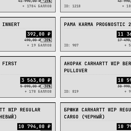
41 990,00 ₽
-
15
%
43 990
+ 1784 БАЛЛОВ
ID:
1218
+ 18
В_НАЛИЧИИ
 INNERT
РАМА KARMA PROGNOSTIC 
3
9
2
,
0
0
₽
1
1
3
490,00 ₽
-
20
%
17 490
+ 19 БАЛЛОВ
ID:
907
+ 5
В_НАЛИЧИИ
 FIRST
АНОРАК CARHARTT WIP BE
PULLOVER
3
5
6
3
,
0
0
₽
1
8
5
5 090,00 ₽
-
30
%
30 990
+ 178 БАЛЛОВ
ID:
819
+ 9
В_НАЛИЧИИ
TT WIP REGULAR
БРЮКИ CARHARTT WIP REG
НЕВЫЙ)
CARGO (ЧЕРНЫЙ)
1
0
7
9
4
,
0
0
₽
1
0
7