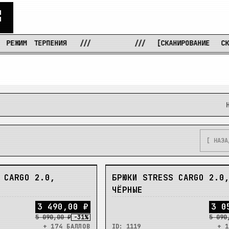
С
ТЕРПЕНИЯ
///
///
[СКАНИРОВАНИЕ
СКЛАДОВ...
[ НАЗА
В_НАЛИЧИИ
 CARGO 2.0,
БРЮКИ STRESS CARGO 2.0
ЧЁРНЫЕ
3
4
9
0
,
0
0
₽
3
0
5 090,00 ₽
-
31
%
5 090
+ 174 БАЛЛОВ
ID:
1119
+ 1