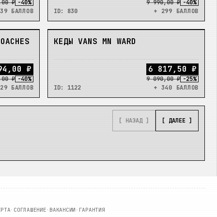
,00 ₽
-
40
%
9 990,00 ₽
-
40
%
39 БАЛЛОВ
ID:
830
+ 299 БАЛЛОВ
В_НАЛИЧИИ
COACHES
КЕДЫ VANS MN WARD
9
4
,
0
0
₽
6
8
1
7
,
5
0
₽
,00 ₽
-
40
%
9 090,00 ₽
-
25
%
29 БАЛЛОВ
ID:
1122
+ 340 БАЛЛОВ
[ НАЗАД ]
[ ДАЛЕЕ ]
ЕРТА
·
СОГЛАШЕНИЕ
·
ВАКАНСИИ
·
ГАРАНТИЯ