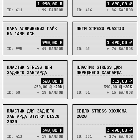
1 990,00 ₽
1 690,00 ₽
ID:
411
+ 99 БАЛЛОВ
ID:
414
+ 84 БАЛЛОВ
ПАРА АЛЮМИНЕВЫХ ГАЙК
ПЕГИ STRESS PLASTID
В_НАЛИЧИИ
В_НАЛИЧИИ
НА 14ММ ОСЬ
990,00 ₽
1 490,00 ₽
ID:
995
+ 49 БАЛЛОВ
ID:
43
+ 74 БАЛЛОВ
ПЛАСТИК STRESS ДЛЯ
ПЛАСТИК STRESS ДЛЯ
В_НАЛИЧИИ
В_НАЛИЧИИ
ЗАДНЕГО ХАБГАРДА
ПЕРЕДНЕГО ХАБГАРДА
3
6
0
,
0
0
₽
3
1
2
,
0
0
₽
450,00 ₽
-
20
%
390,00 ₽
-
20
%
ID:
50
+ 18 БАЛЛОВ
ID:
51
+ 15 БАЛЛОВ
ПЛАСТИК ДЛЯ ЗАДНЕГО
СЕДЛО STRESS ХОХЛОМА
В_НАЛИЧИИ
В_НАЛИЧИИ
ХАБГАРДА ВТУЛКИ DISCO
2020
2020
390,00 ₽
3 490,00 ₽
ID:
413
+ 19 БАЛЛОВ
ID:
331
+ 174 БАЛЛОВ