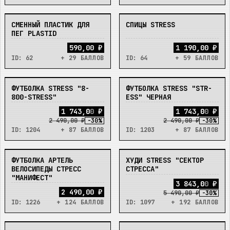
СМЕННЫЙ ПЛАСТИК ДЛЯ
СПИЦЫ STRESS
В_НАЛИЧИИ
В_НАЛИЧИИ
ПЕГ PLASTID
590,00 ₽
1 190,00 ₽
ID:
62
+ 29 БАЛЛОВ
ID:
64
+ 59 БАЛЛОВ
ФУТБОЛКА STRESS "8-
ФУТБОЛКА STRESS "STR-
В_НАЛИЧИИ
В_НАЛИЧИИ
800-STRESS"
ESS" ЧЕРНАЯ
1
7
4
3
,
0
0
₽
1
7
4
3
,
0
0
₽
2 490,00 ₽
-
30
%
2 490,00 ₽
-
30
%
ID:
1204
+ 87 БАЛЛОВ
ID:
1203
+ 87 БАЛЛОВ
ФУТБОЛКА АРТЕЛЬ
ХУДИ STRESS "СЕКТОР
В_НАЛИЧИИ
В_НАЛИЧИИ
ВЕЛОСИПЕДЫ СТРЕСС
СТРЕССА"
"МАНИФЕСТ"
3
8
4
3
,
0
0
₽
2 490,00 ₽
5 490,00 ₽
-
30
%
ID:
1226
+ 124 БАЛЛОВ
ID:
1097
+ 192 БАЛЛОВ