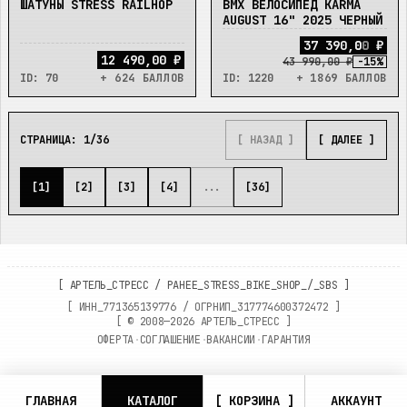
ШАТУНЫ STRESS RAILHOP
BMX ВЕЛОСИПЕД KARMA
В_НАЛИЧИИ
В_НАЛИЧИИ
AUGUST 16" 2025 ЧЕРНЫЙ
3
7
3
9
0
,
0
0
₽
12 490,00 ₽
43 990,00 ₽
-
15
%
ID:
70
+ 624 БАЛЛОВ
ID:
1220
+ 1869 БАЛЛОВ
СТРАНИЦА:
1
/
36
[ НАЗАД ]
[ ДАЛЕЕ ]
[
1
]
[
2
]
[
3
]
[
4
]
...
[
36
]
[
АРТЕЛЬ_СТРЕСС
/
РАНЕЕ_STRESS_BIKE_SHOP_/_SBS
]
[ ИНН_
771365139776
/ ОГРНИП_
317774600372472
]
[ ©
2008—2026
АРТЕЛЬ_СТРЕСС ]
ОФЕРТА
·
СОГЛАШЕНИЕ
·
ВАКАНСИИ
·
ГАРАНТИЯ
ГЛАВНАЯ
КАТАЛОГ
[ КОРЗИНА ]
АККАУНТ