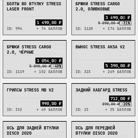
БОЛТЫ ВО ВТУЛКУ STRESS
БРЮКИ STRESS CARGO
В_НАЛИЧИИ
В_НАЛИЧИИ
LASER FRONT
2.0, ОЛИВКОВЫЕ
3
4
9
0
,
0
0
₽
1 490,00 ₽
5 090,00 ₽
-
31
%
ID:
994
+ 74 БАЛЛОВ
ID:
1120
+ 174 БАЛЛОВ
БРЮКИ STRESS CARGO
ВЫНОС STRESS AKSA V2
В_НАЛИЧИИ
В_НАЛИЧИИ
2.0, ЧЁРНЫЕ
3
0
5
4
,
0
0
₽
5 390,00 ₽
5 090,00 ₽
-
40
%
ID:
1119
+ 152 БАЛЛОВ
ID:
323
+ 269 БАЛЛОВ
ГРИПСЫ STRESS MB V2
ЗАДНИЙ ХАБГАРД STRESS
В_НАЛИЧИИ
В_НАЛИЧИИ
7
1
2
,
0
0
₽
990,00 ₽
890,00 ₽
-
20
%
ID:
332
+ 49 БАЛЛОВ
ID:
23
+ 35 БАЛЛОВ
ОСЬ ДЛЯ ЗАДНЕЙ ВТУЛКИ
ОСЬ ДЛЯ ПЕРЕДНЕЙ
В_НАЛИЧИИ
В_НАЛИЧИИ
DISCO 2020
ВТУЛКИ DISCO 2020