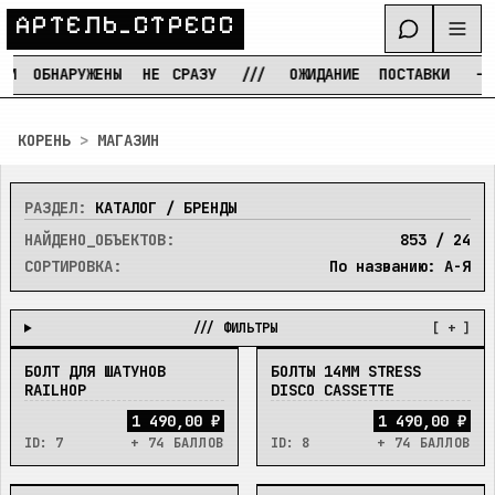
А
Р
Т
Е
Л
Ь
_
С
Т
Р
Е
С
С
ОБНАРУЖЕНЫ
НЕ
СРАЗУ
///
ОЖИДАНИЕ
ПОСТАВКИ
—
Р
Перейти к содержимому
КОРЕНЬ
>
МАГАЗИН
РАЗДЕЛ:
КАТАЛОГ / БРЕНДЫ
НАЙДЕНО_ОБЪЕКТОВ:
853
/
24
СОРТИРОВКА:
По названию: А-Я
/// ФИЛЬТРЫ
[ + ]
БОЛТ ДЛЯ ШАТУНОВ
БОЛТЫ 14ММ STRESS
В_НАЛИЧИИ
В_НАЛИЧИИ
RAILHOP
DISCO CASSETTE
1 490,00 ₽
1 490,00 ₽
ID:
7
+ 74 БАЛЛОВ
ID:
8
+ 74 БАЛЛОВ