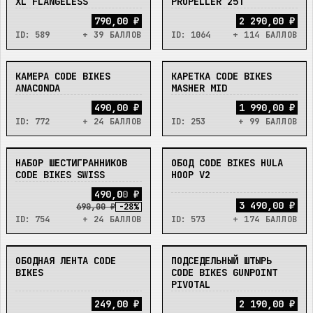
XL FLANGELESS
PROPELLER 25T
790,00 ₽
2 290,00 ₽
ID:
589
+ 39 БАЛЛОВ
ID:
1064
+ 114 БАЛЛОВ
КАМЕРА CODE BIKES
КАРЕТКА CODE BIKES
НЕТ
НЕТ
ANACONDA
MASHER MID
490,00 ₽
1 990,00 ₽
ID:
772
+ 24 БАЛЛОВ
ID:
253
+ 99 БАЛЛОВ
НАБОР ШЕСТИГРАННИКОВ
ОБОД CODE BIKES HULA
НЕТ
НЕТ
CODE BIKES SWISS
HOOP V2
4
9
0
,
0
0
₽
3 490,00 ₽
690,00 ₽
-
28
%
ID:
754
+ 24 БАЛЛОВ
ID:
573
+ 174 БАЛЛОВ
ОБОДНАЯ ЛЕНТА CODE
ПОДСЕДЕЛЬНЫЙ ШТЫРЬ
НЕТ
НЕТ
BIKES
CODE BIKES GUNPOINT
PIVOTAL
249,00 ₽
2 190,00 ₽