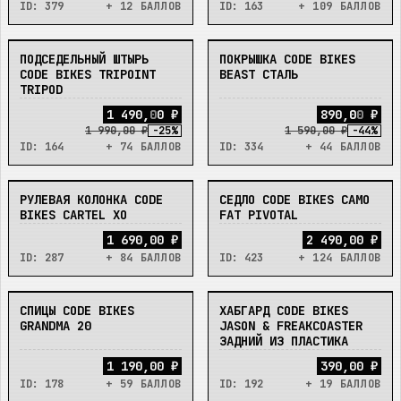
ID:
379
+ 12 БАЛЛОВ
ID:
163
+ 109 БАЛЛОВ
ПОДСЕДЕЛЬНЫЙ ШТЫРЬ
ПОКРЫШКА CODE BIKES
НЕТ
НЕТ
CODE BIKES TRIPOINT
BEAST СТАЛЬ
TRIPOD
1
4
9
0
,
0
0
₽
8
9
0
,
0
0
₽
1 990,00 ₽
-
25
%
1 590,00 ₽
-
44
%
ID:
164
+ 74 БАЛЛОВ
ID:
334
+ 44 БАЛЛОВ
РУЛЕВАЯ КОЛОНКА CODE
СЕДЛО CODE BIKES CAMO
НЕТ
НЕТ
BIKES CARTEL XO
FAT PIVOTAL
1 690,00 ₽
2 490,00 ₽
ID:
287
+ 84 БАЛЛОВ
ID:
423
+ 124 БАЛЛОВ
СПИЦЫ CODE BIKES
ХАБГАРД CODE BIKES
НЕТ
НЕТ
GRANDMA 20
JASON & FREAKCOASTER
ЗАДНИЙ ИЗ ПЛАСТИКА
1 190,00 ₽
390,00 ₽
ID:
178
+ 59 БАЛЛОВ
ID:
192
+ 19 БАЛЛОВ