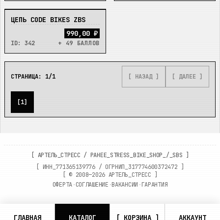
ЦЕПЬ CODE BIKES ZBS
НЕТ
990,00 ₽
ID:
342
+ 49 БАЛЛОВ
СТРАНИЦА:
1
/
1
[ НАЗАД ]
[ ДАЛЕЕ ]
[
1
]
[
АРТЕЛЬ_СТРЕСС
/
РАНЕЕ_STRESS_BIKE_SHOP_/_SBS
]
[ ИНН_
771365139776
/ ОГРНИП_
317774600372472
]
[ ©
2008—2026
АРТЕЛЬ_СТРЕСС ]
ОФЕРТА
·
СОГЛАШЕНИЕ
·
ВАКАНСИИ
·
ГАРАНТИЯ
ГЛАВНАЯ
КАТАЛОГ
[ КОРЗИНА ]
АККАУНТ