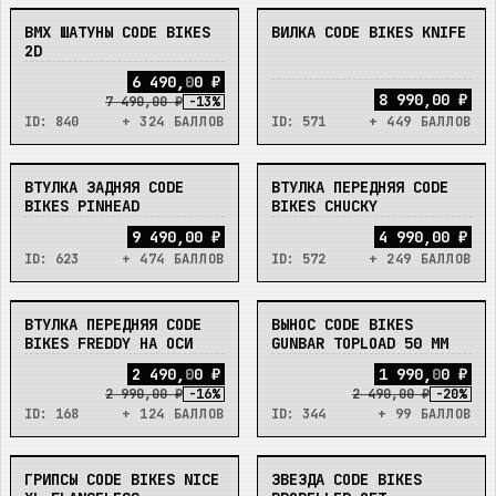
BMX ШАТУНЫ CODE BIKES
ВИЛКА CODE BIKES KNIFE
НЕТ
НЕТ
2D
6
4
9
0
,
0
0
₽
8 990,00 ₽
7 490,00 ₽
-
13
%
ID:
840
+ 324 БАЛЛОВ
ID:
571
+ 449 БАЛЛОВ
ВТУЛКА ЗАДНЯЯ CODE
ВТУЛКА ПЕРЕДНЯЯ CODE
НЕТ
НЕТ
BIKES PINHEAD
BIKES CHUCKY
9 490,00 ₽
4 990,00 ₽
ID:
623
+ 474 БАЛЛОВ
ID:
572
+ 249 БАЛЛОВ
ВТУЛКА ПЕРЕДНЯЯ CODE
ВЫНОС CODE BIKES
НЕТ
НЕТ
BIKES FREDDY НА ОСИ
GUNBAR TOPLOAD 50 ММ
2
4
9
0
,
0
0
₽
1
9
9
0
,
0
0
₽
2 990,00 ₽
-
16
%
2 490,00 ₽
-
20
%
ID:
168
+ 124 БАЛЛОВ
ID:
344
+ 99 БАЛЛОВ
ГРИПСЫ CODE BIKES NICE
ЗВЕЗДА CODE BIKES
НЕТ
НЕТ