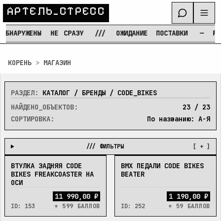
А
Р
Т
Е
Л
Ь
_
С
Т
Р
Е
С
С
БНАРУЖЕНЫ
НЕ
СРАЗУ
///
ОЖИДАНИЕ
ПОСТАВКИ
—
РЕЖИ
Перейти к содержимому
КОРЕНЬ
>
МАГАЗИН
РАЗДЕЛ:
КАТАЛОГ / БРЕНДЫ / CODE_BIKES
НАЙДЕНО_ОБЪЕКТОВ:
23
/
23
СОРТИРОВКА:
По названию: А-Я
/// ФИЛЬТРЫ
[ + ]
ВТУЛКА ЗАДНЯЯ CODE
BMX ПЕДАЛИ CODE BIKES
В_НАЛИЧИИ
НЕТ
BIKES FREAKCOASTER НА
BEATER
ОСИ
11 990,00 ₽
1 190,00 ₽
ID:
153
+ 599 БАЛЛОВ
ID:
252
+ 59 БАЛЛОВ