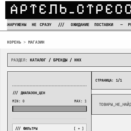
А
Р
Т
Е
Л
Ь
_
С
Т
Р
Е
С
НАРУЖЕНЫ
НЕ
СРАЗУ
///
ОЖИДАНИЕ
ПОСТАВКИ
—
РЕЖИМ
Перейти к содержимому
КОРЕНЬ
>
МАГАЗИН
РАЗДЕЛ:
КАТАЛОГ / БРЕНДЫ / HHX
СТРАНИЦА:
1
/
1
/// ДИАПАЗОН_ЦЕН
MIN:
0
MAX:
1
ТОВАРЫ_НЕ_НАЙ
/// ФИЛЬТРЫ
[ + ]