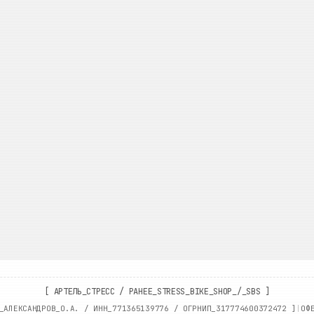
[
АРТЕЛЬ_СТРЕСС
/
РАНЕЕ_STRESS_BIKE_SHOP_/_SBS
]
_АЛЕКСАНДРОВ_О.А. / ИНН_
771365139776
/ ОГРНИП_
317774600372472
]
|
ОФ