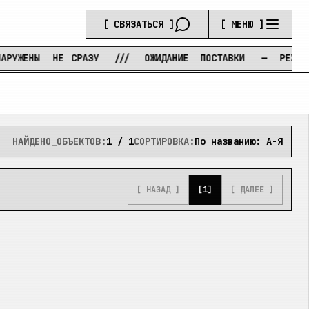
[ СВЯЗАТЬСЯ ]
[ МЕНЮ ]
ЕНЫ
НЕ
СРАЗУ
///
ОЖИДАНИЕ
ПОСТАВКИ
—
РЕЖИМ
ТЕ
НАЙДЕНО_ОБЪЕКТОВ:
1
/
1
СОРТИРОВКА:
По названию: А-Я
[ НАЗАД ]
[
1
]
[ ДАЛЕЕ ]