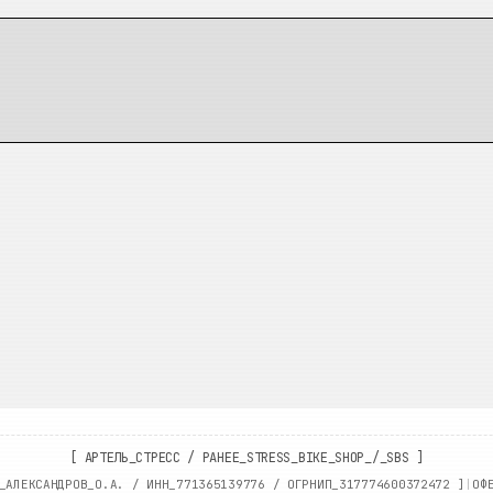
[
АРТЕЛЬ_СТРЕСС
/
РАНЕЕ_STRESS_BIKE_SHOP_/_SBS
]
_АЛЕКСАНДРОВ_О.А. / ИНН_
771365139776
/ ОГРНИП_
317774600372472
]
|
ОФ