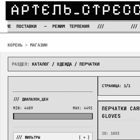
А
Р
Т
Е
Л
Ь
_
С
Т
Р
Е
С
Е
ПОСТАВКИ
—
РЕЖИМ
ТЕРПЕНИЯ
///
///
[С
Перейти к содержимому
КОРЕНЬ
>
МАГАЗИН
РАЗДЕЛ:
КАТАЛОГ / ОДЕЖДА / ПЕРЧАТКИ
СТРАНИЦА:
1
/
1
/// ДИАПАЗОН_ЦЕН
НЕТ
ПЕРЧАТКИ CAR
MIN:
4489
MAX:
4491
GLOVES
ID:
1033
/// ФИЛЬТРЫ
[ + ]