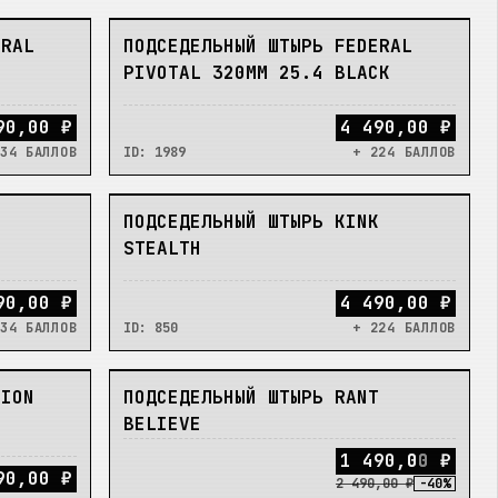
НЕТ
ERAL
ПОДСЕДЕЛЬНЫЙ ШТЫРЬ FEDERAL
PIVOTAL 320MM 25.4 BLACK
90,00 ₽
4 490,00 ₽
34 БАЛЛОВ
ID:
1989
+ 224 БАЛЛОВ
НЕТ
K
ПОДСЕДЕЛЬНЫЙ ШТЫРЬ KINK
STEALTH
90,00 ₽
4 490,00 ₽
34 БАЛЛОВ
ID:
850
+ 224 БАЛЛОВ
НЕТ
SION
ПОДСЕДЕЛЬНЫЙ ШТЫРЬ RANT
BELIEVE
1
4
9
0
,
0
0
₽
90,00 ₽
2 490,00 ₽
-
40
%