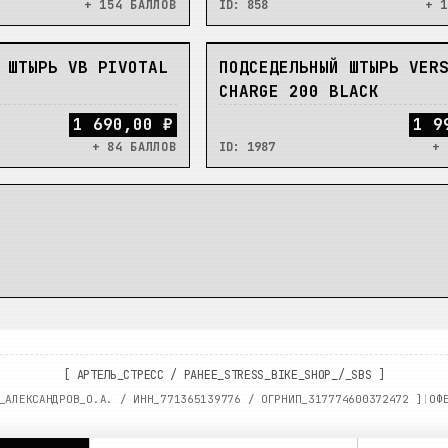
+ 154 БАЛЛОВ
ID:
858
+ 1
НЕТ
 ШТЫРЬ VB PIVOTAL
ПОДСЕДЕЛЬНЫЙ ШТЫРЬ VER
CHARGE 200 BLACK
1 690,00 ₽
1 9
+ 84 БАЛЛОВ
ID:
1987
+ 
[
АРТЕЛЬ_СТРЕСС
/
РАНЕЕ_STRESS_BIKE_SHOP_/_SBS
]
_АЛЕКСАНДРОВ_О.А. / ИНН_
771365139776
/ ОГРНИП_
317774600372472
]
|
ОФ