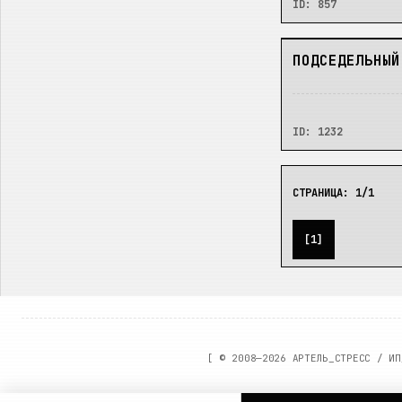
ID:
857
НЕТ
ПОДСЕДЕЛЬНЫЙ
ID:
1232
СТРАНИЦА:
1
/
1
[
1
]
[ ©
2008—2026
АРТЕЛЬ_СТРЕСС / ИП