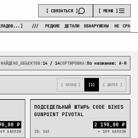
[ СВЯЗАТЬСЯ ]
[ МЕНЮ ]
...]
///
РЕДКИЕ
ДЕТАЛИ
ОБНАРУЖЕНЫ
НЕ
СРАЗУ
///
НАЙДЕНО_ОБЪЕКТОВ:
14
/
14
СОРТИРОВКА:
По названию: А-Я
[ НАЗАД ]
[
1
]
[ ДАЛЕЕ ]
НЕТ
ПОДСЕДЕЛЬНЫЙ ШТЫРЬ CODE BIKES
GUNPOINT PIVOTAL
90,00 ₽
2 190,00 ₽
49 БАЛЛОВ
ID:
163
+ 109 БАЛЛОВ