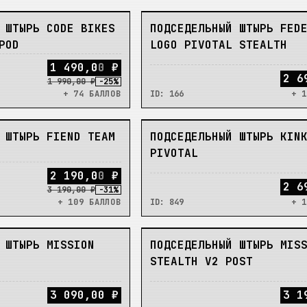
НЕТ
 ШТЫРЬ CODE BIKES
ПОДСЕДЕЛЬНЫЙ ШТЫРЬ FED
POD
LOGO PIVOTAL STEALTH
1
4
9
0
,
0
0
₽
2 6
1 990,00 ₽
-
25
%
+ 74 БАЛЛОВ
ID:
166
+ 1
НЕТ
 ШТЫРЬ FIEND TEAM
ПОДСЕДЕЛЬНЫЙ ШТЫРЬ KIN
PIVOTAL
2
1
9
0
,
0
0
₽
2 6
3 190,00 ₽
-
31
%
+ 109 БАЛЛОВ
ID:
849
+ 1
НЕТ
 ШТЫРЬ MISSION
ПОДСЕДЕЛЬНЫЙ ШТЫРЬ MIS
STEALTH V2 POST
3 090,00 ₽
3 1