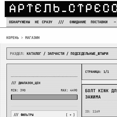
А
Р
Т
Е
Л
Ь
_
С
Т
Р
Е
С
БНАРУЖЕНЫ
НЕ
СРАЗУ
///
ОЖИДАНИЕ
ПОСТАВКИ
—
РЕЖИ
Перейти к содержимому
КОРЕНЬ
>
МАГАЗИН
РАЗДЕЛ:
КАТАЛОГ / ЗАПЧАСТИ / ПОДСЕДЕЛЬНЫЕ_ШТЫРИ
СТРАНИЦА:
1
/
1
/// ДИАПАЗОН_ЦЕН
НЕТ
БОЛТ KINK ДЛ
MIN:
390
MAX:
4490
ЗАЖИМА
ID:
1169
/// ФИЛЬТРЫ
[ + ]