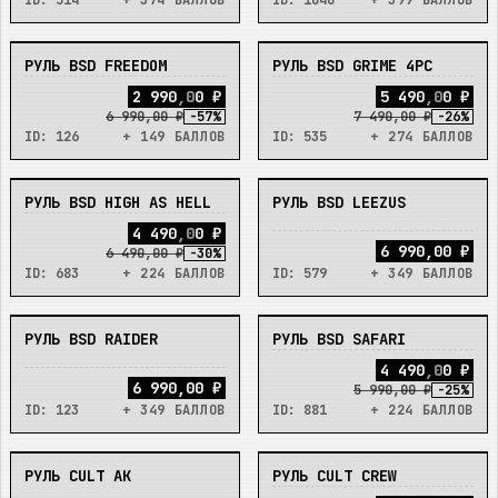
ID:
514
+ 374 БАЛЛОВ
ID:
1040
+ 399 БАЛЛОВ
РУЛЬ BSD FREEDOM
РУЛЬ BSD GRIME 4PC
НЕТ
НЕТ
2
9
9
0
,
0
0
₽
5
4
9
0
,
0
0
₽
6 990,00 ₽
-
57
%
7 490,00 ₽
-
26
%
ID:
126
+ 149 БАЛЛОВ
ID:
535
+ 274 БАЛЛОВ
РУЛЬ BSD HIGH AS HELL
РУЛЬ BSD LEEZUS
НЕТ
НЕТ
4
4
9
0
,
0
0
₽
6 990,00 ₽
6 490,00 ₽
-
30
%
ID:
683
+ 224 БАЛЛОВ
ID:
579
+ 349 БАЛЛОВ
РУЛЬ BSD RAIDER
РУЛЬ BSD SAFARI
НЕТ
НЕТ
4
4
9
0
,
0
0
₽
6 990,00 ₽
5 990,00 ₽
-
25
%
ID:
123
+ 349 БАЛЛОВ
ID:
881
+ 224 БАЛЛОВ
РУЛЬ CULT AK
РУЛЬ CULT CREW
НЕТ
НЕТ