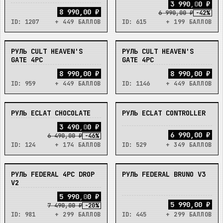
3
9
9
0
,
0
0
₽
8 990,00 ₽
6 990,00 ₽
-
42
%
ID:
1207
+ 449 БАЛЛОВ
ID:
615
+ 199 БАЛЛОВ
РУЛЬ CULT HEAVEN'S
РУЛЬ CULT HEAVEN'S
НЕТ
НЕТ
GATE 4PC
GATE 4PC
8 990,00 ₽
8 990,00 ₽
ID:
959
+ 449 БАЛЛОВ
ID:
1146
+ 449 БАЛЛОВ
РУЛЬ ECLAT CHOCOLATE
РУЛЬ ECLAT CONTROLLER
НЕТ
НЕТ
3
4
9
0
,
0
0
₽
6 990,00 ₽
6 490,00 ₽
-
46
%
ID:
124
+ 174 БАЛЛОВ
ID:
529
+ 349 БАЛЛОВ
РУЛЬ FEDERAL 4PC DROP
РУЛЬ FEDERAL BRUNO V3
НЕТ
НЕТ
V2
5
9
9
0
,
0
0
₽
5 990,00 ₽
7 490,00 ₽
-
20
%
ID:
981
+ 299 БАЛЛОВ
ID:
445
+ 299 БАЛЛОВ