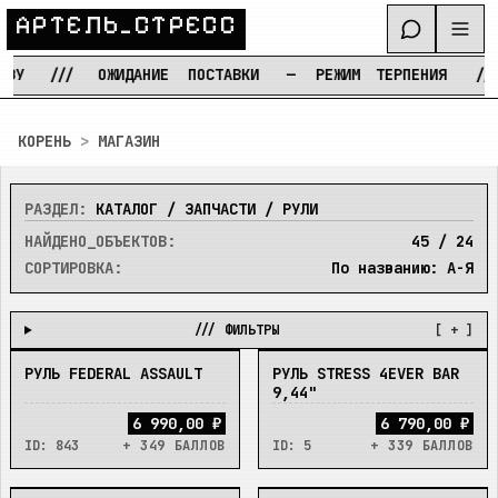
А
Р
Т
Е
Л
Ь
_
С
Т
Р
Е
С
С
У
///
ОЖИДАНИЕ
ПОСТАВКИ
—
РЕЖИМ
ТЕРПЕНИЯ
///
Перейти к содержимому
КОРЕНЬ
>
МАГАЗИН
РАЗДЕЛ:
КАТАЛОГ / ЗАПЧАСТИ / РУЛИ
НАЙДЕНО_ОБЪЕКТОВ:
45
/
24
СОРТИРОВКА:
По названию: А-Я
/// ФИЛЬТРЫ
[ + ]
РУЛЬ FEDERAL ASSAULT
РУЛЬ STRESS 4EVER BAR
В_НАЛИЧИИ
НЕТ
9,44"
6 990,00 ₽
6 790,00 ₽
ID:
843
+ 349 БАЛЛОВ
ID:
5
+ 339 БАЛЛОВ