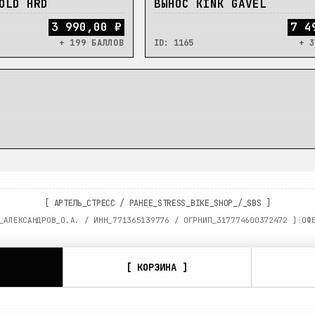
НЕТ
OLD HRD
ВЫНОС KINK GAVEL
3 990,00 ₽
7 4
+ 199 БАЛЛОВ
ID:
1165
+ 3
[
АРТЕЛЬ_СТРЕСС
/
РАНЕЕ_STRESS_BIKE_SHOP_/_SBS
]
_АЛЕКСАНДРОВ_О.А. / ИНН_
771365139776
/ ОГРНИП_
317774600372472
]
|
ОФ
[ КОРЗИНА ]