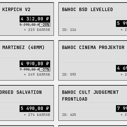
НЕТ
 KIRPICH V2
ВЫНОС BSD LEVELLED
4
3
1
2
,
0
0
₽
5 9
5 390,00 ₽
-
20
%
+ 215 БАЛЛОВ
ID:
116
+ 2
НЕТ
 MARTINEZ (48ММ)
ВЫНОС CINEMA PROJEKTOR
4
9
9
0
,
0
0
₽
4 6
7 990,00 ₽
-
37
%
+ 249 БАЛЛОВ
ID:
593
+ 2
НЕТ
ORGED SALVATION
ВЫНОС CULT JUDGEMENT
FRONTLOAD
5 490,00 ₽
7 9
+ 274 БАЛЛОВ
ID:
625
+ 3