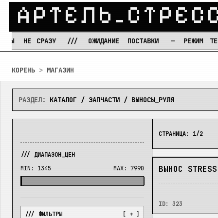
А
Р
Т
Е
Л
Ь
_
С
Т
Р
Е
С
Е
СРАЗУ
///
ОЖИДАНИЕ
ПОСТАВКИ
—
РЕЖИМ
ТЕРПЕНИЯ
Перейти к содержимому
КОРЕНЬ
>
МАГАЗИН
РАЗДЕЛ:
КАТАЛОГ / ЗАПЧАСТИ / ВЫНОСЫ_РУЛЯ
СТРАНИЦА:
1
/
2
/// ДИАПАЗОН_ЦЕН
В_НАЛИЧИИ
ВЫНОС STRESS
MIN:
1345
MAX:
7990
ID:
323
/// ФИЛЬТРЫ
[ + ]