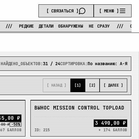
[ СВЯЗАТЬСЯ ]
[ МЕНЮ ]
РЕДКИЕ
ДЕТАЛИ
ОБНАРУЖЕНЫ
НЕ
СРАЗУ
///
ОЖИДАНИЕ
НАЙДЕНО_ОБЪЕКТОВ:
31
/
24
СОРТИРОВКА:
По названию: А-Я
[ НАЗАД ]
[
1
]
[
2
]
[ ДАЛЕЕ ]
В_НАЛИЧИИ
ВЫНОС MISSION CONTROL TOPLOAD
4
5
,
0
0
₽
3 490,00 ₽
,00 ₽
-
50
%
67 БАЛЛОВ
ID:
215
+ 174 БАЛЛОВ