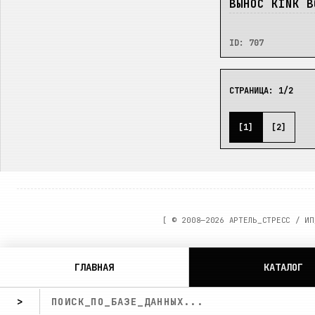
НЕТ
ВЫНОС KINK B
ID:
707
СТРАНИЦА:
1
/
2
[
1
]
[
2
]
[ ©
2008—2026
АРТЕЛЬ_СТРЕСС / ИП
ГЛАВНАЯ
КАТАЛОГ