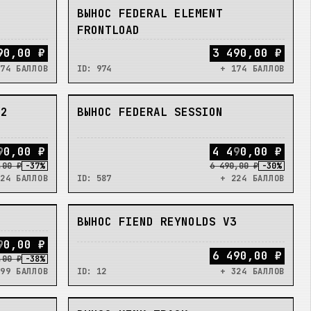
НЕТ
4
ВЫНОС FEDERAL ELEMENT
FRONTLOAD
90,00 ₽
3 490,00 ₽
74 БАЛЛОВ
ID:
974
+ 174 БАЛЛОВ
НЕТ
V2
ВЫНОС FEDERAL SESSION
9
0
,
0
0
₽
4
4
9
0
,
0
0
₽
,00 ₽
-
37
%
6 490,00 ₽
-
30
%
24 БАЛЛОВ
ID:
587
+ 224 БАЛЛОВ
НЕТ
ВЫНОС FIEND REYNOLDS V3
9
0
,
0
0
₽
6 490,00 ₽
,00 ₽
-
38
%
99 БАЛЛОВ
ID:
12
+ 324 БАЛЛОВ