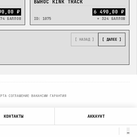
НЕТ
ВЫНОС KINK TRACK
90,00 ₽
6 490,00 ₽
74 БАЛЛОВ
ID:
1075
+ 324 БАЛЛОВ
[ НАЗАД ]
[ ДАЛЕЕ ]
ЕРТА
·
СОГЛАШЕНИЕ
·
ВАКАНСИИ
·
ГАРАНТИЯ
КОНТАКТЫ
АККАУНТ