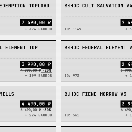
НЕТ
EDEMPTION TOPLOAD
ВЫНОС CULT SALVATION V
7 490,00 ₽
7 4
+ 374 БАЛЛОВ
ID:
1149
+ 3
НЕТ
L ELEMENT TOP
ВЫНОС FEDERAL ELEMENT 
3
9
9
0
,
0
0
₽
2
4
4 990,00 ₽
-
20
%
3 990
+ 199 БАЛЛОВ
ID:
973
+ 1
НЕТ
MILLS
ВЫНОС FIEND MORROW V3
4
4
9
0
,
0
0
₽
3
9
6 490,00 ₽
-
30
%
6 490
+ 224 БАЛЛОВ
ID:
561
+ 1