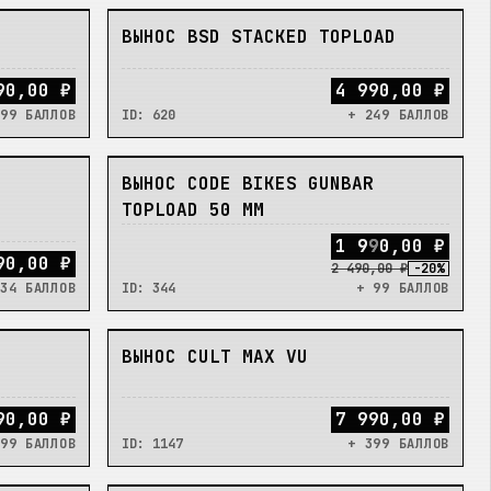
НЕТ
ВЫНОС BSD STACKED TOPLOAD
90,00 ₽
4 990,00 ₽
99 БАЛЛОВ
ID:
620
+ 249 БАЛЛОВ
НЕТ
ВЫНОС CODE BIKES GUNBAR
TOPLOAD 50 ММ
1
9
9
0
,
0
0
₽
90,00 ₽
2 490,00 ₽
-
20
%
34 БАЛЛОВ
ID:
344
+ 99 БАЛЛОВ
НЕТ
ВЫНОС CULT MAX VU
90,00 ₽
7 990,00 ₽
99 БАЛЛОВ
ID:
1147
+ 399 БАЛЛОВ