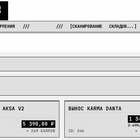
С
///
///
[СКАНИРОВАНИЕ
СКЛАДОВ...]
///
В_НАЛИЧИИ
 AKSA V2
ВЫНОС KARMA DANTA
1
3
5 390,00 ₽
2 690
+ 269 БАЛЛОВ
ID:
346
+ 