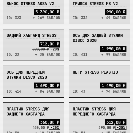
ВЫНОС STRESS AKSA V2
ГРИПСЫ STRESS MB V2
В_НАЛИЧИИ
В_НАЛИЧИИ
5 390,00 ₽
990,00 ₽
ID:
323
+ 269 БАЛЛОВ
ID:
332
+ 49 БАЛЛОВ
ЗАДНИЙ ХАБГАРД STRESS
ОСЬ ДЛЯ ЗАДНЕЙ ВТУЛКИ
В_НАЛИЧИИ
В_НАЛИЧИИ
DISCO 2020
7
1
2
,
0
0
₽
1 990,00 ₽
890,00 ₽
-
20
%
ID:
23
+ 35 БАЛЛОВ
ID:
411
+ 99 БАЛЛОВ
ОСЬ ДЛЯ ПЕРЕДНЕЙ
ПЕГИ STRESS PLASTID
В_НАЛИЧИИ
В_НАЛИЧИИ
ВТУЛКИ DISCO 2020
1 690,00 ₽
1 490,00 ₽
ID:
414
+ 84 БАЛЛОВ
ID:
43
+ 74 БАЛЛОВ
ПЛАСТИК STRESS ДЛЯ
ПЛАСТИК STRESS ДЛЯ
В_НАЛИЧИИ
В_НАЛИЧИИ
ЗАДНЕГО ХАБГАРДА
ПЕРЕДНЕГО ХАБГАРДА
3
6
0
,
0
0
₽
3
1
2
,
0
0
₽
450,00 ₽
-
20
%
390,00 ₽
-
20
%