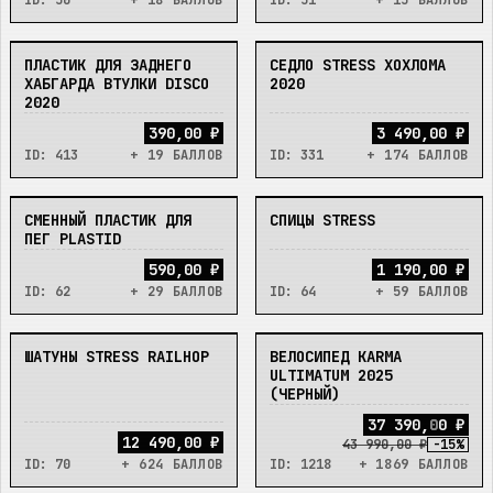
ID:
50
+ 18 БАЛЛОВ
ID:
51
+ 15 БАЛЛОВ
ПЛАСТИК ДЛЯ ЗАДНЕГО
СЕДЛО STRESS ХОХЛОМА
В_НАЛИЧИИ
В_НАЛИЧИИ
ХАБГАРДА ВТУЛКИ DISCO
2020
2020
390,00 ₽
3 490,00 ₽
ID:
413
+ 19 БАЛЛОВ
ID:
331
+ 174 БАЛЛОВ
СМЕННЫЙ ПЛАСТИК ДЛЯ
СПИЦЫ STRESS
В_НАЛИЧИИ
В_НАЛИЧИИ
ПЕГ PLASTID
590,00 ₽
1 190,00 ₽
ID:
62
+ 29 БАЛЛОВ
ID:
64
+ 59 БАЛЛОВ
ШАТУНЫ STRESS RAILHOP
ВЕЛОСИПЕД KARMA
В_НАЛИЧИИ
В_НАЛИЧИИ
ULTIMATUM 2025
(ЧЕРНЫЙ)
3
7
3
9
0
,
0
0
₽
12 490,00 ₽
43 990,00 ₽
-
15
%
ID:
70
+ 624 БАЛЛОВ
ID:
1218
+ 1869 БАЛЛОВ