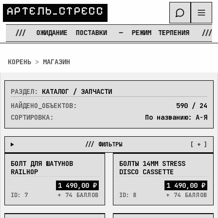
А
Р
Т
Е
Л
Ь
_
С
Т
Р
Е
С
С
///
ОЖИДАНИЕ
ПОСТАВКИ
—
РЕЖИМ
ТЕРПЕНИЯ
///
Перейти к содержимому
КОРЕНЬ
>
МАГАЗИН
РАЗДЕЛ:
КАТАЛОГ / ЗАПЧАСТИ
НАЙДЕНО_ОБЪЕКТОВ:
590
/
24
СОРТИРОВКА:
По названию: А-Я
/// ФИЛЬТРЫ
[ + ]
БОЛТ ДЛЯ ШАТУНОВ
БОЛТЫ 14ММ STRESS
В_НАЛИЧИИ
В_НАЛИЧИИ
RAILHOP
DISCO CASSETTE
1 490,00 ₽
1 490,00 ₽
ID:
7
+ 74 БАЛЛОВ
ID:
8
+ 74 БАЛЛОВ