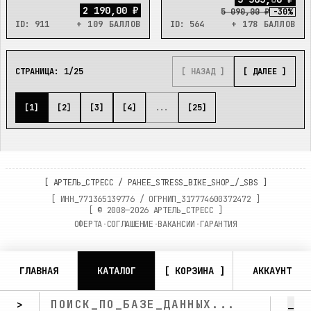
2 190,00 ₽
5 090,00 ₽
-
30
%
ID:
911
+ 109 БАЛЛОВ
ID:
564
+ 178 БАЛЛОВ
СТРАНИЦА:
1
/
25
[ НАЗАД ]
[ ДАЛЕЕ ]
[
1
]
[
2
]
[
3
]
[
4
]
...
[
25
]
[
АРТЕЛЬ_СТРЕСС
/
РАНЕЕ_STRESS_BIKE_SHOP_/_SBS
]
[ ИНН_
771365139776
/ ОГРНИП_
317774600372472
]
[ ©
2008—2026
АРТЕЛЬ_СТРЕСС ]
ОФЕРТА
·
СОГЛАШЕНИЕ
·
ВАКАНСИИ
·
ГАРАНТИЯ
ГЛАВНАЯ
КАТАЛОГ
[ КОРЗИНА ]
АККАУНТ
_
>