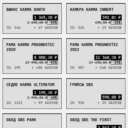
ВЫНОС KARMA DANTA
КАМЕРА KARMA INNERT
В_НАЛИЧИИ
В_НАЛИЧИИ
1
3
4
5
,
0
0
₽
3
9
2
,
0
0
₽
2 690,00 ₽
-
50
%
490,00 ₽
-
20
%
ID:
346
+ 67 БАЛЛОВ
ID:
345
+ 19 БАЛЛОВ
РАМА KARMA PROGNOSTIC
РАМА KARMA PROGNOSTIC
В_НАЛИЧИИ
В_НАЛИЧИИ
2020
2022
8
0
0
0
,
0
0
₽
1
1
3
6
8
,
5
0
₽
17 990,00 ₽
-
55
%
17 490,00 ₽
-
35
%
ID:
295
+ 400 БАЛЛОВ
ID:
907
+ 568 БАЛЛОВ
СЕДЛО KARMA ULTIMATUM
ГРИПСЫ SBS
В_НАЛИЧИИ
В_НАЛИЧИИ
1
1
9
0
,
0
0
₽
590,00 ₽
1 990,00 ₽
-
40
%
ID:
1221
+ 59 БАЛЛОВ
ID:
910
+ 29 БАЛЛОВ
ОБОД SBS PARK
ОБОД SBS THE FIRST
В_НАЛИЧИИ
В_НАЛИЧИИ
3
5
6
3
,
0
0
₽