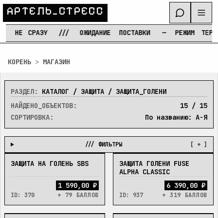
А
Р
Т
Е
Л
Ь
_
С
Т
Р
Е
С
С
НЕ
СРАЗУ
///
ОЖИДАНИЕ
ПОСТАВКИ
—
РЕЖИМ
ТЕРПЕ
Перейти к содержимому
КОРЕНЬ
>
МАГАЗИН
РАЗДЕЛ:
КАТАЛОГ / ЗАЩИТА / ЗАЩИТА_ГОЛЕНИ
НАЙДЕНО_ОБЪЕКТОВ:
15
/
15
СОРТИРОВКА:
По названию: А-Я
/// ФИЛЬТРЫ
[ + ]
ЗАЩИТА НА ГОЛЕНЬ SBS
ЗАЩИТА ГОЛЕНИ FUSE
В_НАЛИЧИИ
В_НАЛИЧИИ
ALPHA CLASSIC
1 590,00 ₽
6 390,00 ₽
ID:
370
+ 79 БАЛЛОВ
ID:
937
+ 319 БАЛЛОВ