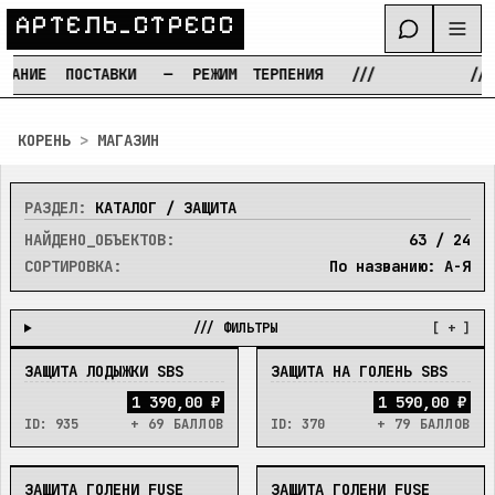
А
Р
Т
Е
Л
Ь
_
С
Т
Р
Е
С
С
АНИЕ
ПОСТАВКИ
—
РЕЖИМ
ТЕРПЕНИЯ
///
///
Перейти к содержимому
КОРЕНЬ
>
МАГАЗИН
РАЗДЕЛ:
КАТАЛОГ / ЗАЩИТА
НАЙДЕНО_ОБЪЕКТОВ:
63
/
24
СОРТИРОВКА:
По названию: А-Я
/// ФИЛЬТРЫ
[ + ]
ЗАЩИТА ЛОДЫЖКИ SBS
ЗАЩИТА НА ГОЛЕНЬ SBS
В_НАЛИЧИИ
В_НАЛИЧИИ
1 390,00 ₽
1 590,00 ₽
ID:
935
+ 69 БАЛЛОВ
ID:
370
+ 79 БАЛЛОВ
ЗАЩИТА ГОЛЕНИ FUSE
ЗАЩИТА ГОЛЕНИ FUSE
В_НАЛИЧИИ
В_НАЛИЧИИ