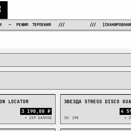
С
РЕЖИМ
ТЕРПЕНИЯ
///
///
[СКАНИРОВАНИЕ
СКЛ
НЕТ
ON LOCATOR
ЗВЕЗДА STRESS DISCO GU
3 190,00 ₽
4 5
+ 159 БАЛЛОВ
ID:
298
+ 2