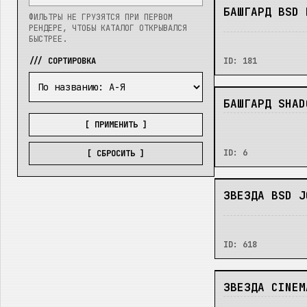
НЕТ
БАШГАРД BSD 
ФИЛЬТРЫ НЕ ГРУЗЯТСЯ ПРИ ПЕРВОМ
РЕНДЕРЕ, ЧТОБЫ КАТАЛОГ ОТКРЫВАЛСЯ
БЫСТРЕЕ.
/// СОРТИРОВКА
ID:
181
НЕТ
БАШГАРД SHAD
[ ПРИМЕНИТЬ ]
ID:
6
[ СБРОСИТЬ ]
НЕТ
ЗВЕЗДА BSD J
ID:
618
НЕТ
ЗВЕЗДА CINEM