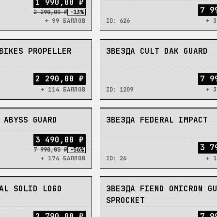
1
9
9
0
,
0
0
₽
7 9
2 290,00 ₽
-
13
%
+ 99 БАЛЛОВ
ID:
626
+ 3
НЕТ
BIKES PROPELLER
ЗВЕЗДА CULT DAK GUARD
2 290,00 ₽
7 9
+ 114 БАЛЛОВ
ID:
1209
+ 3
НЕТ
 ABYSS GUARD
ЗВЕЗДА FEDERAL IMPACT
3
4
9
0
,
0
0
₽
3 7
7 990,00 ₽
-
56
%
+ 174 БАЛЛОВ
ID:
26
+ 1
НЕТ
AL SOLID LOGO
ЗВЕЗДА FIEND OMICRON G
SPROCKET
2 790,00 ₽
7 9