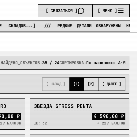
[ СВЯЗАТЬСЯ ]
[ МЕНЮ ]
АДОВ...]
///
РЕДКИЕ
ДЕТАЛИ
ОБНАРУЖЕНЫ
НЕ
СРАЗУ
НАЙДЕНО_ОБЪЕКТОВ:
35
/
24
СОРТИРОВКА:
По названию: А-Я
[ НАЗАД ]
[
1
]
[
2
]
[ ДАЛЕЕ ]
НЕТ
ARD
ЗВЕЗДА STRESS PENTA
90,00 ₽
4 590,00 ₽
29 БАЛЛОВ
ID:
32
+ 229 БАЛЛОВ