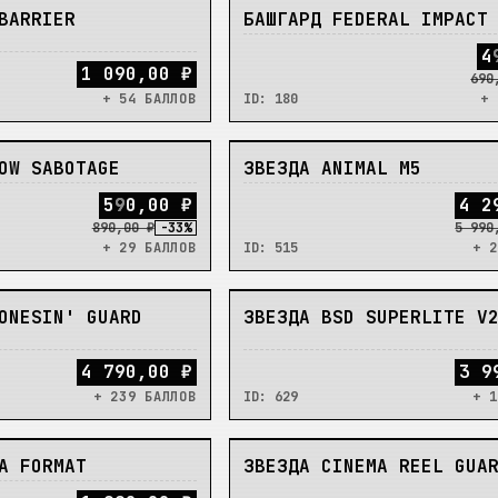
НЕТ
BARRIER
БАШГАРД FEDERAL IMPACT
4
1 090,00 ₽
690
+ 54 БАЛЛОВ
ID:
180
+ 
НЕТ
OW SABOTAGE
ЗВЕЗДА ANIMAL M5
5
9
0
,
0
0
₽
4
2
890,00 ₽
-
33
%
5 990
+ 29 БАЛЛОВ
ID:
515
+ 2
НЕТ
ONESIN' GUARD
ЗВЕЗДА BSD SUPERLITE V
4 790,00 ₽
3 9
+ 239 БАЛЛОВ
ID:
629
+ 1
НЕТ
A FORMAT
ЗВЕЗДА CINEMA REEL GUA