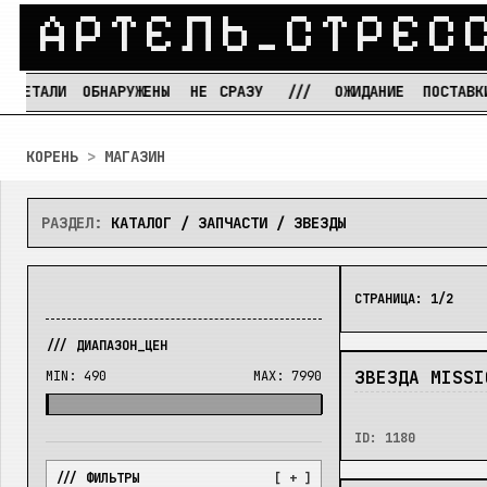
А
Р
Т
Е
Л
Ь
_
С
Т
Р
Е
С
И
ОБНАРУЖЕНЫ
НЕ
СРАЗУ
///
ОЖИДАНИЕ
ПОСТАВКИ
—
Перейти к содержимому
КОРЕНЬ
>
МАГАЗИН
РАЗДЕЛ:
КАТАЛОГ / ЗАПЧАСТИ / ЗВЕЗДЫ
СТРАНИЦА:
1
/
2
/// ДИАПАЗОН_ЦЕН
В_НАЛИЧИИ
ЗВЕЗДА MISSI
MIN:
490
MAX:
7990
ID:
1180
/// ФИЛЬТРЫ
[ + ]