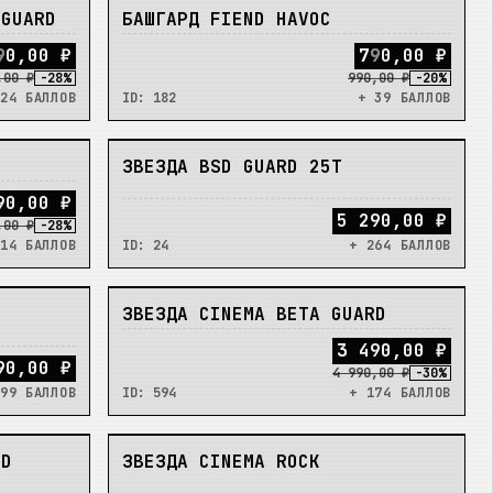
НЕТ
 GUARD
БАШГАРД FIEND HAVOC
9
0
,
0
0
₽
7
9
0
,
0
0
₽
,00 ₽
-
28
%
990,00 ₽
-
20
%
24 БАЛЛОВ
ID:
182
+ 39 БАЛЛОВ
НЕТ
ЗВЕЗДА BSD GUARD 25T
9
0
,
0
0
₽
5 290,00 ₽
,00 ₽
-
28
%
14 БАЛЛОВ
ID:
24
+ 264 БАЛЛОВ
НЕТ
2
ЗВЕЗДА CINEMA BETA GUARD
3
4
9
0
,
0
0
₽
90,00 ₽
4 990,00 ₽
-
30
%
99 БАЛЛОВ
ID:
594
+ 174 БАЛЛОВ
НЕТ
RD
ЗВЕЗДА CINEMA ROCK