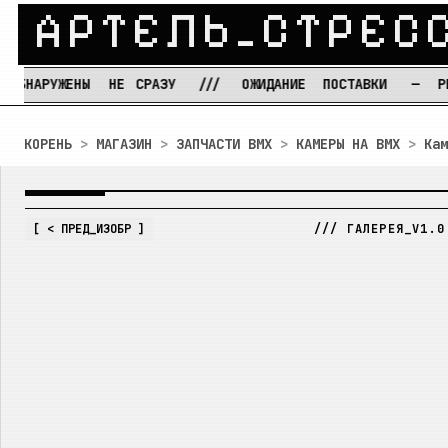
А
Р
Т
Е
Л
Ь
_
С
Т
Р
Е
С
ЕНЫ
НЕ
СРАЗУ
///
ОЖИДАНИЕ
ПОСТАВКИ
—
РЕЖИМ
ТЕР
Перейти к содержимому
КОРЕНЬ
>
МАГАЗИН
>
ЗАПЧАСТИ BMX
>
КАМЕРЫ НА BMX
>
Кам
IMG_
01
/
01
[ < ПРЕД_ИЗОБР ]
/// ГАЛЕРЕЯ_V1.0