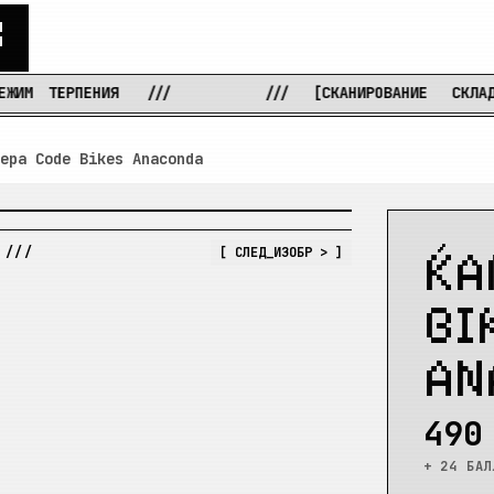
С
ПЕНИЯ
///
///
[СКАНИРОВАНИЕ
СКЛАДОВ...]
ера Code Bikes Anaconda
[ УВЕЛИЧЕНИЕ: ВКЛ ]
К
А
 ///
[ СЛЕД_ИЗОБР > ]
B
I
A
N
490
+ 24 БАЛ