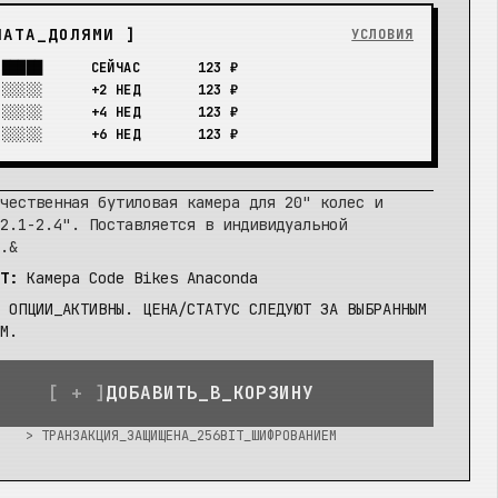
ЛАТА_ДОЛЯМИ ]
УСЛОВИЯ
█████
СЕЙЧАС
123 ₽
░░░░░
+2 НЕД
123 ₽
░░░░░
+4 НЕД
123 ₽
░░░░░
+6 НЕД
123 ₽
чественная бутиловая камера для 20" колес и
2.1-2.4". Поставляется в индивидуальной
.&
T:
Камера Code Bikes Anaconda
ОПЦИИ_АКТИВНЫ. ЦЕНА/СТАТУС СЛЕДУЮТ ЗА ВЫБРАННЫМ
М.
[ + ]
ДОБАВИТЬ_В_КОРЗИНУ
> ТРАНЗАКЦИЯ_ЗАЩИЩЕНА_256BIT_ШИФРОВАНИЕМ