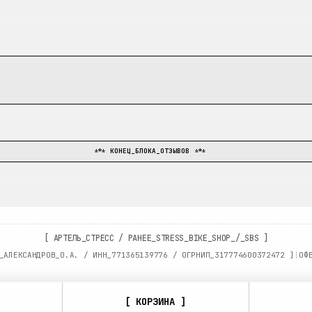
*** КОНЕЦ_БЛОКА_ОТЗЫВОВ ***
[
АРТЕЛЬ_СТРЕСС
/
РАНЕЕ_STRESS_BIKE_SHOP_/_SBS
]
_АЛЕКСАНДРОВ_О.А. / ИНН_
771365139776
/ ОГРНИП_
317774600372472
]
|
ОФ
[ КОРЗИНА ]