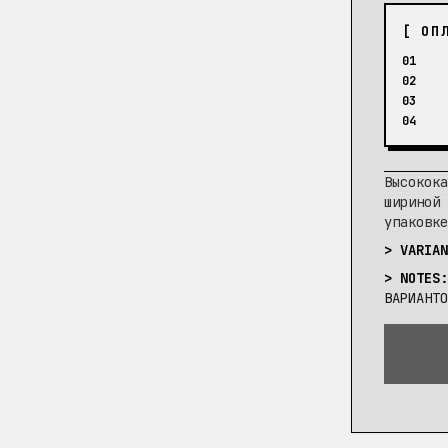
[ ОП
01
02
03
04
Высокока
шириной 
упаковке
> VARIAN
> NOTES:
ВАРИАНТО