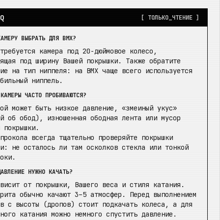
AQ
[ ТОЛЬКО_ЧТЕНИЕ ]
КАМЕРУ ВЫБРАТЬ ДЛЯ BMX?
отребуется камера под 20-дюймовое колесо,
дящая под ширину Вашей покрышки. Также обратите
ние на тип ниппеля: на BMX чаще всего используется
обильный ниппель.
 КАМЕРЫ ЧАСТО ПРОБИВАЮТСЯ?
ной может быть низкое давление, «змеиный укус»
ой об обод), изношенная ободная лента или мусор
и покрышки.
 прокола всегда тщательно проверяйте покрышки
ри: не осталось ли там осколков стекла или тонкой
локи.
ДАВЛЕНИЕ НУЖНО КАЧАТЬ?
ависит от покрышки, Вашего веса и стиля катания.
трита обычно качают 3–5 атмосфер. Перед выполнением
ов с высоты (дропов) стоит подкачать колеса, а для
чного катания можно немного спустить давление.