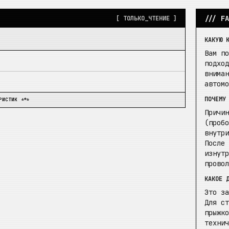
/// F
[ ТОЛЬКО_ЧТЕНИЕ ]
КАКУЮ 
Вам п
подхо
внима
автом
ПОЧЕМУ
РИСТИК ***
Причи
(проб
внутр
После
изнут
прово
КАКОЕ 
Это з
Для с
прыжк
техни