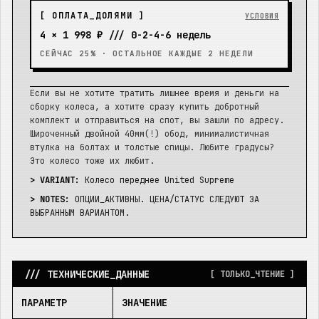
[ ОПЛАТА_ДОЛЯМИ ]
УСЛОВИЯ
4 ×
1 998 ₽
///
0-2-4-6 недель
СЕЙЧАС 25% · ОСТАЛЬНОЕ КАЖДЫЕ 2 НЕДЕЛИ
Если вы не хотите тратить лишнее время и деньги на
сборку колеса, а хотите сразу купить добротный
комплект и отправиться на спот, вы зашли по адресу.
Широченный двойной 40мм(!) обод, минималистичная
втулка на болтах и толстые спицы. Любите градусы?
Это колесо тоже их любит.
> VARIANT:
Колесо переднее United Supreme
> NOTES:
ОПЦИИ_АКТИВНЫ. ЦЕНА/СТАТУС СЛЕДУЮТ ЗА
ВЫБРАННЫМ ВАРИАНТОМ.
/// ТЕХНИЧЕСКИЕ_ДАННЫЕ
[ ТОЛЬКО_ЧТЕНИЕ ]
ПАРАМЕТР
ЗНАЧЕНИЕ