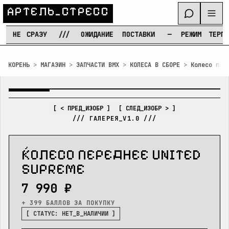
А
Р
Т
Е
Л
Ь
_
С
Т
Р
Е
С
С
НЕ
СРАЗУ
///
ОЖИДАНИЕ
ПОСТАВКИ
—
РЕЖИМ
ТЕРПЕНИЯ
Перейти к содержимому
КОРЕНЬ
>
МАГАЗИН
>
ЗАПЧАСТИ BMX
>
КОЛЕСА В СБОРЕ
>
Колесо пер
IMG_
01
/
01
[ УВЕЛИЧЕНИЕ: ВКЛ ]
[ < ПРЕД_ИЗОБР ]
[ СЛЕД_ИЗОБР > ]
/// ГАЛЕРЕЯ_V1.0 ///
К
O
Л
Е
С
O
U
Е
Р
Е
Д
Н
Е
Е
U
N
I
T
E
D
S
U
P
R
E
M
E
7 990 ₽
+ 399 БАЛЛОВ
ЗА ПОКУПКУ
[ СТАТУС:
НЕТ_В_НАЛИЧИИ
]