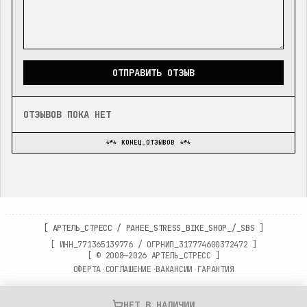
ОТПРАВИТЬ ОТЗЫВ
ОТЗЫВОВ ПОКА НЕТ
*** КОНЕЦ_ОТЗЫВОВ ***
[
АРТЕЛЬ_СТРЕСС
/
РАНЕЕ_STRESS_BIKE_SHOP_/_SBS
]
[ ИНН_
771365139776
/ ОГРНИП_
317774600372472
]
[ ©
2008—2026
АРТЕЛЬ_СТРЕСС ]
ОФЕРТА
·
СОГЛАШЕНИЕ
·
ВАКАНСИИ
·
ГАРАНТИЯ
НЕТ_В_НАЛИЧИИ