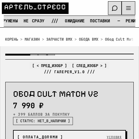
А
Р
Т
Е
Л
Ь
_
С
Т
Р
Е
С
С
УЖЕНЫ
НЕ
СРАЗУ
///
ОЖИДАНИЕ
ПОСТАВКИ
—
РЕЖИМ
Т
Перейти к содержимому
КОРЕНЬ
>
МАГАЗИН
>
ЗАПЧАСТИ BMX
>
ОБОДА BMX
>
Обод Cult Match
IMG_
01
/
02
[ УВЕЛИЧЕНИЕ: ВКЛ ]
[ < ПРЕД_ИЗОБР ]
[ СЛЕД_ИЗОБР > ]
/// ГАЛЕРЕЯ_V1.0 ///
O
Б
O
Д
C
U
L
T
M
A
T
C
H
V
2
7 990 ₽
+ 399 БАЛЛОВ
ЗА ПОКУПКУ
[ СТАТУС:
НЕТ_В_НАЛИЧИИ
]
[ ОПЛАТА_ДОЛЯМИ ]
УСЛОВИЯ