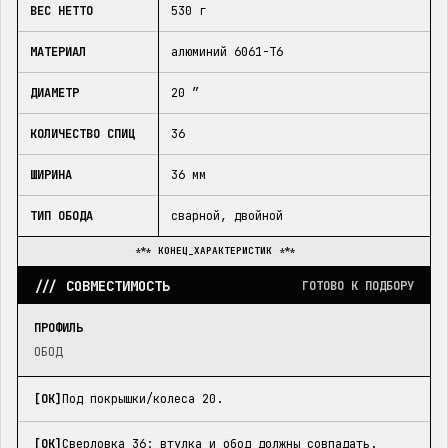
ВЕС НЕТТО
530 г
МАТЕРИАЛ
алюминий 6061-T6
ДИАМЕТР
20 ″
КОЛИЧЕСТВО СПИЦ
36
ШИРИНА
36 мм
ТИП ОБОДА
сварной, двойной
*** КОНЕЦ_ХАРАКТЕРИСТИК ***
/// СОВМЕСТИМОСТЬ
ГОТОВО К ПОДБОРУ
ПРОФИЛЬ
ОБОД
[OK]
Под покрышки/колеса 20.
[OK]
Сверловка 36: втулка и обод должны совпадать.