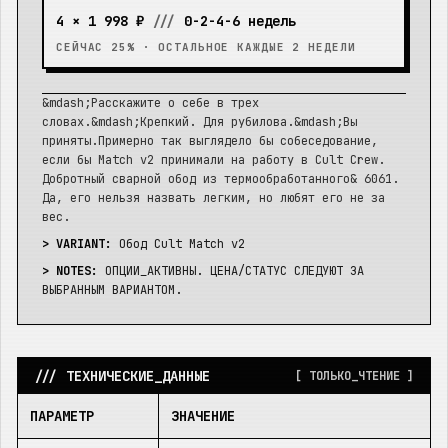
4 ×
1 998 ₽
///
0-2-4-6 недель
СЕЙЧАС 25% · ОСТАЛЬНОЕ КАЖДЫЕ 2 НЕДЕЛИ
&mdash;Расскажите о себе в трех
словах.&mdash;Крепкий. Для рубилова.&mdash;Вы
приняты.Примерно так выглядело бы собеседование,
если бы Match v2 принимали на работу в Cult Crew.
Добротный сварной обод из термообработанного& 6061.
Да, его нельзя назвать легким, но любят его не за
вес.
> VARIANT:
Обод Cult Match v2
> NOTES:
ОПЦИИ_АКТИВНЫ. ЦЕНА/СТАТУС СЛЕДУЮТ ЗА
ВЫБРАННЫМ ВАРИАНТОМ.
/// ТЕХНИЧЕСКИЕ_ДАННЫЕ
[ ТОЛЬКО_ЧТЕНИЕ ]
ПАРАМЕТР
ЗНАЧЕНИЕ