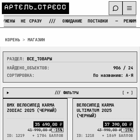
А
Р
Т
Е
Л
Ь
_
С
Т
Р
Е
С
С
ЖЕНЫ
НЕ
СРАЗУ
///
ОЖИДАНИЕ
ПОСТАВКИ
—
РЕЖИМ
ТЕ
Перейти к содержимому
КОРЕНЬ
>
МАГАЗИН
РАЗДЕЛ:
ВСЕ_ТОВАРЫ
НАЙДЕНО_ОБЪЕКТОВ:
906
/
24
СОРТИРОВКА:
По названию: А-Я
/// ФИЛЬТРЫ
[ + ]
BMX ВЕЛОСИПЕД KARMA
ВЕЛОСИПЕД KARMA
В_НАЛИЧИИ
В_НАЛИЧИИ
ZODIAC 2025 (ЧЕРНЫЙ)
ULTIMATUM 2025
(ЧЕРНЫЙ)
3
5
6
9
0
,
0
0
₽
3
7
3
9
0
,
0
0
₽
41 990,00 ₽
-
15
%
43 990,00 ₽
-
15
%
ID:
1219
+ 1784 БАЛЛОВ
ID:
1218
+ 1869 БАЛЛОВ