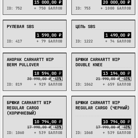
15 000,00 ₽
20 000,00 ₽
ID:
752
+ 750 БАЛЛОВ
ID:
753
+ 1000 БАЛЛОВ
РУЛЕВАЯ SBS
ЦЕПЬ SBS
В_НАЛИЧИИ
В_НАЛИЧИИ
1 590,00 ₽
1 490,00 ₽
ID:
417
+ 79 БАЛЛОВ
ID:
1222
+ 74 БАЛЛОВ
АНОРАК CARHARTT WIP
БРЮКИ CARHARTT WIP
В_НАЛИЧИИ
В_НАЛИЧИИ
BERM PULLOVER
DOUBLE KNEE
1
8
5
9
4
,
0
0
₽
1
3
1
9
4
,
0
0
₽
30 990,00 ₽
-
40
%
21 990,00 ₽
-
40
%
ID:
819
+ 929 БАЛЛОВ
ID:
1062
+ 659 БАЛЛОВ
БРЮКИ CARHARTT WIP
БРЮКИ CARHARTT WIP
В_НАЛИЧИИ
В_НАЛИЧИИ
REGULAR CARGO
REGULAR CARGO (ЧЕРНЫЙ)
(КОРИЧНЕВЫЙ)
1
0
7
9
4
,
0
0
₽
1
0
7
9
4
,
0
0
₽
17 990,00 ₽
-
40
%
17 990,00 ₽
-
40
%
ID:
1060
+ 539 БАЛЛОВ
ID:
1068
+ 539 БАЛЛОВ