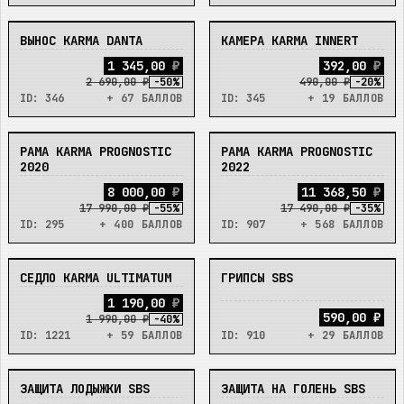
ВЫНОС KARMA DANTA
КАМЕРА KARMA INNERT
В_НАЛИЧИИ
В_НАЛИЧИИ
1
3
4
5
,
0
0
₽
3
9
2
,
0
0
₽
2 690,00 ₽
-
50
%
490,00 ₽
-
20
%
ID:
346
+ 67 БАЛЛОВ
ID:
345
+ 19 БАЛЛОВ
РАМА KARMA PROGNOSTIC
РАМА KARMA PROGNOSTIC
В_НАЛИЧИИ
В_НАЛИЧИИ
2020
2022
8
0
0
0
,
0
0
₽
1
1
3
6
8
,
5
0
₽
17 990,00 ₽
-
55
%
17 490,00 ₽
-
35
%
ID:
295
+ 400 БАЛЛОВ
ID:
907
+ 568 БАЛЛОВ
СЕДЛО KARMA ULTIMATUM
ГРИПСЫ SBS
В_НАЛИЧИИ
В_НАЛИЧИИ
1
1
9
0
,
0
0
₽
590,00 ₽
1 990,00 ₽
-
40
%
ID:
1221
+ 59 БАЛЛОВ
ID:
910
+ 29 БАЛЛОВ
ЗАЩИТА ЛОДЫЖКИ SBS
ЗАЩИТА НА ГОЛЕНЬ SBS
В_НАЛИЧИИ
В_НАЛИЧИИ